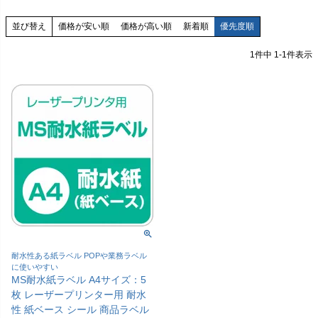
価格が安い順
価格が高い順
新着順
優先度順
並び替え
1
件中
1
-
1
件表示
耐水性ある紙ラベル POPや業務ラベル
に使いやすい
MS耐水紙ラベル A4サイズ：5
枚 レーザープリンター用 耐水
性 紙ベース シール 商品ラベル