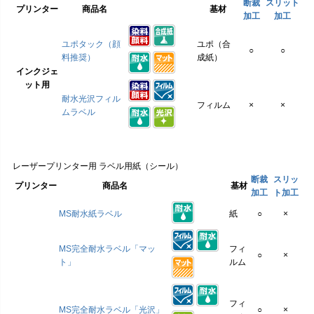
断裁
スリット
プリンター
商品名
基材
加工
加工
ユポタック（顔
ユポ（合
○
○
料推奨）
成紙）
インクジェ
ット用
耐水光沢フィル
フィルム
×
×
ムラベル
レーザープリンター用 ラベル用紙（シール）
断裁
スリッ
プリンター
商品名
基材
加工
ト加工
MS耐水紙ラベル
紙
○
×
MS完全耐水ラベル「マッ
フィ
○
×
ト」
ルム
フィ
MS完全耐水ラベル「光沢」
○
×