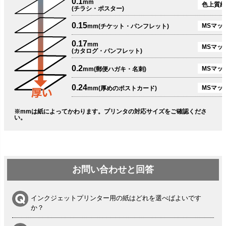
0.1
mm
色上質紙
(チラシ・ポスター)
0.15
MSマット
mm(チケット・パンフレット)
0.17
mm
MSマット
(カタログ・パンフレット)
0.2
MSマット
mm(郵便ハガキ・名刺)
0.24
MSマッ
mm(厚めのポストカード)
※mmは紙によってかわります。プリンタの対応サイズをご確認くださ
い。
お問い合わせと回答
インクジェットプリンター用の紙はどれを選べばよいです
か？