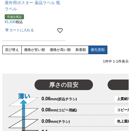
屋外用ポスター 薬品ラベル 瓶
ラベル
常備在庫品
¥
1,430
税込
カートに入れる
価格が安い順
価格が高い順
新着順
優先度順
並び替え
1
件中
1
-
1
件表示
厚さの目安
0.06
上質紙51
mm(折込チラシ)
0.08
コピー用
mm(コピー用紙)
0.09
色上質紙
mm(チラシ)