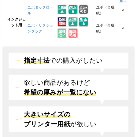
加工
ユポタックロー
ユポ（合成
○
ル
紙）
インクジェ
ット用
ユポ・サクショ
ユポ（合成
○
ンタック
紙）
指定寸法
での
購入がしたい
欲しい商品があるけど
希望の厚みが一覧にない
大きいサイズの
プリンター用紙
が欲しい