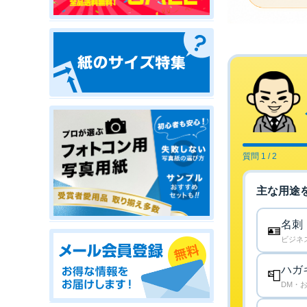
質問 1 / 2
主な用途
名刺
🪪
ビジネ
ハガ
📮
DM・