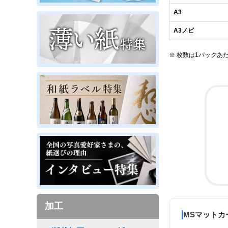
A3
A3ノビ
※ 枚数は1パックあ
加工
MSマット