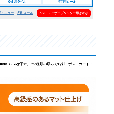
冷食用ラベル
溶剤用ロール
店メニュー
溶剤ロール
SALE レーザープリンター用はがき
24mm（256g/平米）の2種類の厚みで名刺・ポストカード・