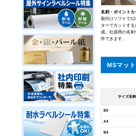
名刺・ポイントカ
面付けソフトで1
ターでカットする
成。社員用の名刺
作できます。
MSマッ
サイズ名称
B5
A4
B4