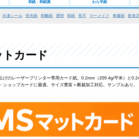
和紙・和紙風
わら半紙
冷凍シール
蛍光紙
剥離紙
透明
和紙
長尺
マーメイド
奉書紙
飲食
ットカード
げのレーザープリンター専用カード紙。0.2mm（209.4g/平米）と0.
・ショップカードに最適。サイズ豊富＋断裁加工対応。サンプルあり。