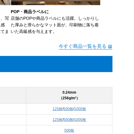
POP・商品ラベルに
え、写
店舗のPOPや商品ラベルにも活躍。しっかりし
級感
た厚みと滑らかなマット面が、印刷物に落ち着
立てま
いた高級感を与えます。
今すぐ商品一覧を見る
0.24mm
（256g/m²）
125枚
/
500枚
/
1000枚
125枚
/
500枚
/
1000枚
500枚