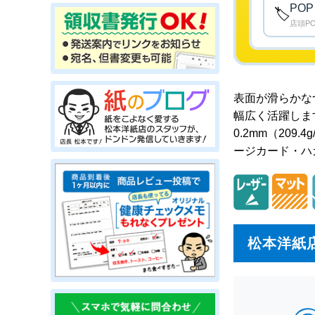
PO
🏷️
店頭P
表面が滑らかな
幅広く活躍しま
0.2mm（20
ージカード・ハ
松本洋紙