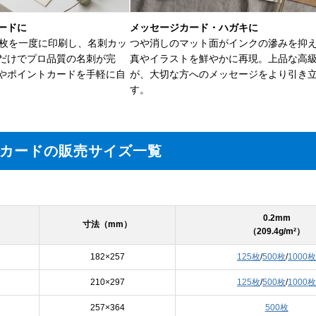
ードに
メッセージカード・ハガキに
2枚を一度に印刷し、名刺カッ
つや消しのマット面がインクの滲みを抑
だけでプロ品質の名刺が完
真やイラストを鮮やかに再現。上品な高
やポイントカードを手軽に自
が、大切な方へのメッセージをより引き
す。
トカードの販売サイズ一覧
0.2mm
寸法（mm）
（209.4g/m²）
182×257
125枚
/
500枚
/
1000枚
210×297
125枚
/
500枚
/
1000枚
257×364
500枚