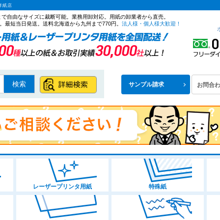
洋紙店
ズまで自由なサイズに裁断可能。業務用卸対応。用紙の卸業者から直売。
。最短当日発送。送料北海道から九州まで770円。
法人様・個人様大歓迎！
検索
サンプル請求
お問合
レーザープリンタ用紙
特殊紙