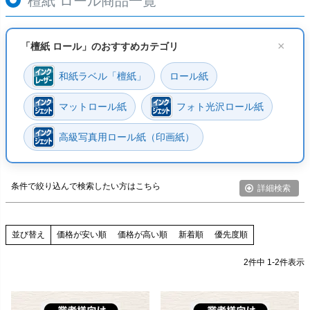
檀紙 ロール商品一覧
薄い（～0.07mm）
普通（0.08mm～0.12mm）
×
「檀紙 ロール」のおすすめカテゴリ
少し厚い（0.13mm～0.17mm）
まあまあ厚い（0.18mm～0.24mm）
和紙ラベル「檀紙」
ロール紙
厚い（0.25mm～0.27mm）
マットロール紙
フォト光沢ロール紙
かなり厚い（0.28mm～0.99mm）
すごく厚い（1mm～）
高級写真用ロール紙（印画紙）
検索
条件で絞り込んで検索したい方はこちら
詳細検索
価格が安い順
価格が高い順
新着順
優先度順
並び替え
2
件中
1
-
2
件表示