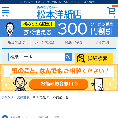
在庫なし商品を表示しない
インクジェット用紙・レーザー用紙・ロール紙・ラベルシールの通販サイト
0
商品タグ
MENU
カート
ラベル
セール品
サンプル
用途で選ぶ
シーンで選ぶ
質感・特徴
サイズ別
商品番号/JANコード
並び順
新着順
登録順
価格が安い順
価格が高い順
優先度順
レビュー順
プリンター用紙通販TOP
檀紙 ロール商品一覧
キーワードヒット順
厚み