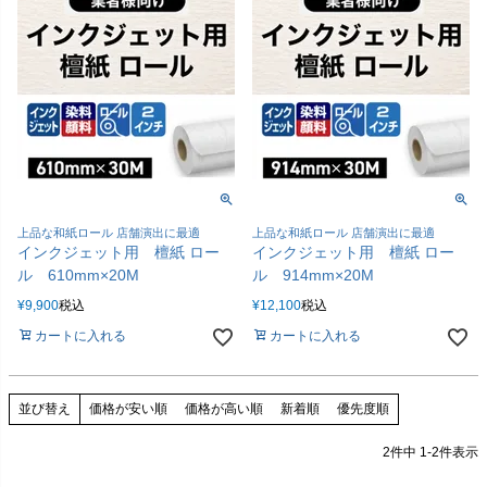
上品な和紙ロール 店舗演出に最適
上品な和紙ロール 店舗演出に最適
インクジェット用 檀紙 ロー
インクジェット用 檀紙 ロー
ル 610mm×20M
ル 914mm×20M
¥
9,900
税込
¥
12,100
税込
カートに入れる
カートに入れる
価格が安い順
価格が高い順
新着順
優先度順
並び替え
2
件中
1
-
2
件表示