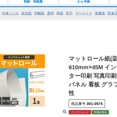
和紙・和紙風
わら半紙
冷凍シール
蛍光紙
剥離紙
透明
和紙
長尺
マーメイド
奉書紙
飲食
マットロール紙(染
610mm×45M
ター印刷 写真印刷
パネル 看板 グラ
性
商品番号
001-0574
インクジェット
常備在庫品