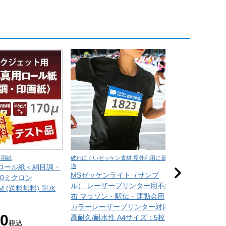
価用紙
破れにくいゼッケン素材 屋外利用に最
吸水性に優れた吸
ロール紙＜絹目調・
適
整に最適
MSゼッケンライト（サンプ
吸取紙 0.26m
70ミクロン
ル） レーザープリンター用不織
枚
0M (送料無料) 耐水
布 マラソン・駅伝・運動会用
常備在庫品
サ
カラーレーザープリンター対応
¥
550
80
高耐久/耐水性 A4サイズ：5枚
税
税込