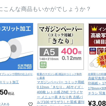
にこんな商品もいかがでしょうか？
オプションで理想の仕上がり
軽量のマガジン紙 雑誌やコミック制作
在庫限りの特
に最適
高級写真用
スリット加工
マガジンペーパー コミック用紙
印画紙＞ 1
0.12mm「きなり」 A5サイズ：
178mm×3
650
400枚 レトロ感 ZINE フライヤ
チラシ 写真
税込
ー メニュー表 きなり色 古紙パ
¥
3,0
ルプ100 ザラザラした質感 週刊
に入れる