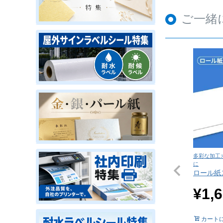
ご一緒
多彩な加工
に
ロール紙
¥
1,
カート