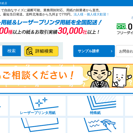
洋紙店
ズまで自由なサイズに裁断可能。業務用卸対応。用紙の卸業者から直売。
。最短当日発送。送料北海道から九州まで770円。
法人様・個人様大歓迎！
検索
サンプル請求
お問合
レーザープリンタ用紙
特殊紙