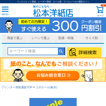
インクジェット用紙・レーザー用紙・ロール紙・ラベルシールの通販サイト
0
MENU
カート
用途で選ぶ
シーンで選ぶ
質感・特徴
サイズ別
プリンター用紙通販TOP
ユポロール(耐水)