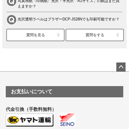
写真用紙〈印画紙〉光沢・半光沢「A1サイズ」の紙はまだ買
えますか？
光沢透明ラベルはブラザーDCP-J528Nでも印刷可能ですか？
質問を見る
質問をする
シルバーペーパーにEPSON EP-30VAで印刷するときの設定
は？
竹尾 DEEP UVヴァンヌーボ スノーホワイトは 大判プリンタ
ーSC-P8050に対応してますか
塩ビのロール紙で離型紙が透明の商品はありますか
ペー
ジト
ップ
つや消し半透明ラベルのロールタイプはありますか？
お支払いについて
へ
縦420mm×横650mmの包装紙に適した紙はありますか？
代金引換（手数料無料）