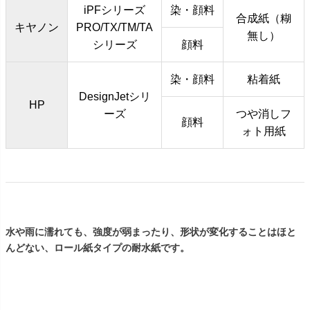
iPFシリーズ
染・顔料
合成紙（糊
キヤノン
PRO/TX/TM/TA
無し）
シリーズ
顔料
染・顔料
粘着紙
DesignJetシリ
HP
ーズ
つや消しフ
顔料
ォト用紙
水や雨に濡れても、強度が弱まったり、形状が変化することはほと
んどない、ロール紙タイプの耐水紙です。