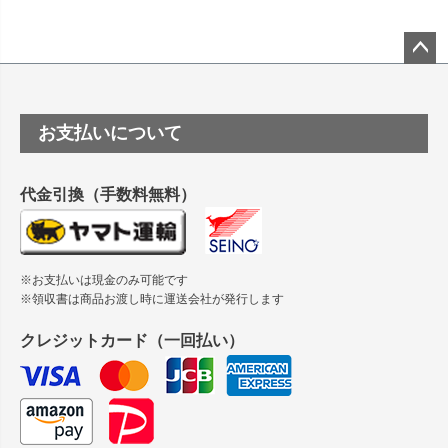
竹尾 DEEP UVヴァンヌーボ スノーホワイトは 大判プリンタ
ーSC-P8050に対応してますか
塩ビのロール紙で離型紙が透明の商品はありますか
ペー
ジト
ップ
つや消し半透明ラベルのロールタイプはありますか？
お支払いについて
へ
縦420mm×横650mmの包装紙に適した紙はありますか？
代金引換（手数料無料）
※お支払いは現金のみ可能です
※領収書は商品お渡し時に運送会社が発行します
クレジットカード（一回払い）