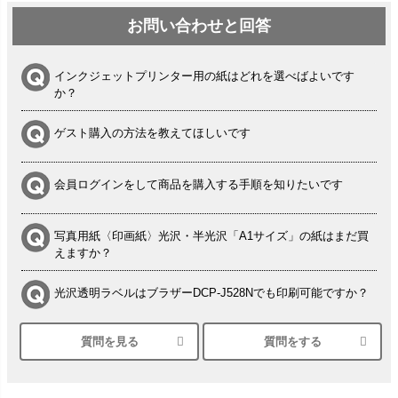
お問い合わせと回答
インクジェットプリンター用の紙はどれを選べばよいです
か？
ゲスト購入の方法を教えてほしいです
会員ログインをして商品を購入する手順を知りたいです
写真用紙〈印画紙〉光沢・半光沢「A1サイズ」の紙はまだ買
えますか？
光沢透明ラベルはブラザーDCP-J528Nでも印刷可能ですか？
質問を見る
質問をする
シルバーペーパーにEPSON EP-30VAで印刷するときの設定
は？