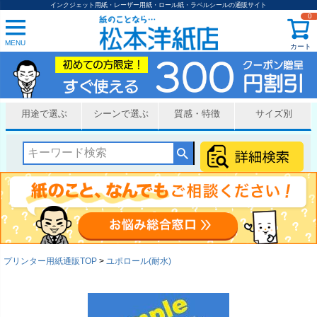
インクジェット用紙・レーザー用紙・ロール紙・ラベルシールの通販サイト
0
MENU
カート
用途で選ぶ
シーンで選ぶ
質感・特徴
サイズ別
プリンター用紙通販TOP
ユポロール(耐水)