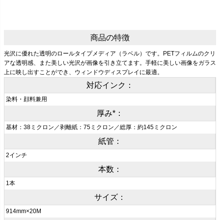
商品の特徴
光沢に優れた透明のロールタイプメディア（ラベル）です。PETフィルムのクリ
アな透明感、また美しい光沢が画像を引き立てます。手軽に美しい画像をガラス
上に映し出すことができ、ウィンドウディスプレイに最適。
対応インク：
染料・顔料兼用
厚み*：
基材：38ミクロン／剥離紙：75ミクロン／総厚：約145ミクロン
紙管：
2インチ
本数：
1本
サイズ：
914mm×20M