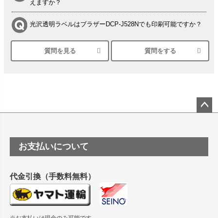
えますか？
光沢透明ラベルはブラザーDCP-J528Nでも印刷可能ですか？
質問を見る
質問をする
シルバーペーパーにEPSON EP-30VAで印刷するときの設定
は？
竹尾 DEEP UVヴァンヌーボ スノーホワイトは 大判プリンタ
ーSC-P8050に対応してますか
塩ビのロール紙で離型紙が透明の商品はありますか
ペー
ジト
ップ
つや消し半透明ラベルのロールタイプはありますか？
お支払いについて
へ
縦420mm×横650mmの包装紙に適した紙はありますか？
代金引換（手数料無料）
※お支払いは現金のみ可能です