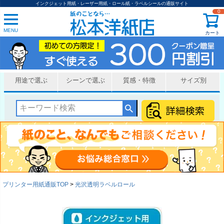
インクジェット用紙・レーザー用紙・ロール紙・ラベルシールの通販サイト
0
MENU
カート
用途で選ぶ
シーンで選ぶ
質感・特徴
サイズ別
プリンター用紙通販TOP
光沢透明ラベルロール