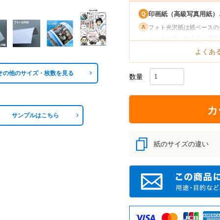
印画紙（高級写真用紙）
Q
A
フォト光沢紙は紙ベースの
上がりが得られます。速乾
商品カタログに最適です。
よくあ
サイズ展開を教えてくだ
Q
その他のサイズ・枚数を見る
A
L判からA1まで豊富なサ
工も承ります。
カ
サンプルはこちら
印刷を試せるサンプルは
Q
A
写真印刷用のサンプルをご
だけます。
紙のサイズの違い