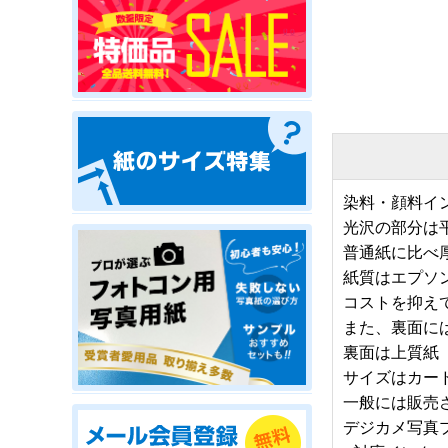
染料・顔料イ
光沢の部分は
普通紙に比べ厚
紙質はエプソ
コストを抑え
また、裏面に
裏面は上質紙
サイズはカード
一般には販売
デジカメ写真