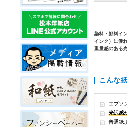
染料・顔料イ
インク）に優れ
重量感のある
こんな
エプソ
光沢感
普通紙