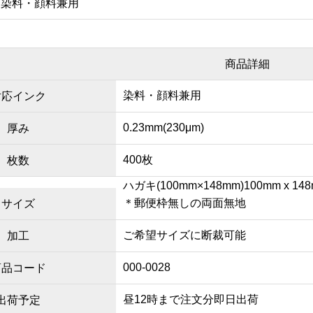
：染料・顔料兼用
商品詳細
染料・顔料兼用
対応インク
0.23mm(230μm)
厚み
400枚
枚数
ハガキ(100mm×148mm)100mm x 14
＊郵便枠無しの両面無地
サイズ
ご希望サイズに断裁可能
加工
000-0028
商品コード
昼12時まで注文分即日出荷
出荷予定