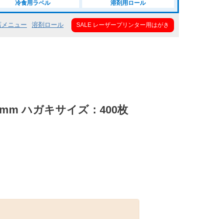
冷食用ラベル
溶剤用ロール
店メニュー
溶剤ロール
SALE レーザープリンター用はがき
3mm ハガキサイズ：400枚