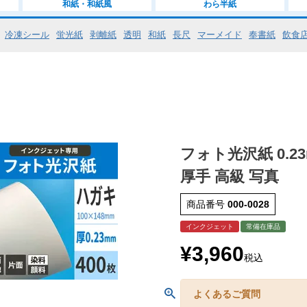
和紙・和紙風
わら半紙
冷凍シール
蛍光紙
剥離紙
透明
和紙
長尺
マーメイド
奉書紙
飲食
フォト光沢紙 0.2
厚手 高級 写真
商品番号
000-0028
インクジェット
常備在庫品
¥
3,960
税込
よくあるご質問