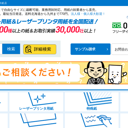
洋紙店
ズまで自由なサイズに裁断可能。業務用卸対応。用紙の卸業者から直売。
。最短当日発送。送料北海道から九州まで770円。
法人様・個人様大歓迎！
検索
サンプル請求
お問合
レーザープリンタ用紙
特殊紙