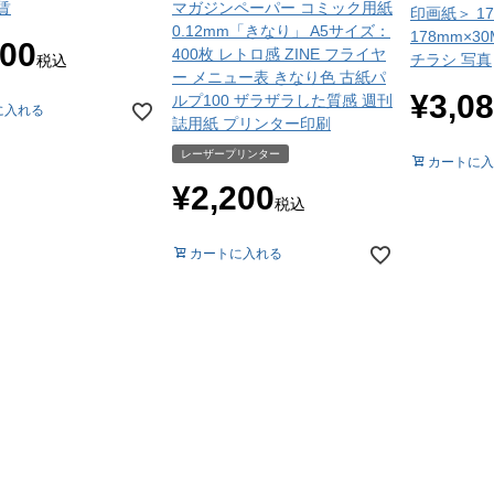
賃
マガジンペーパー コミック用紙
印画紙＞ 1
0.12mm「きなり」 A5サイズ：
178mm×3
100
400枚 レトロ感 ZINE フライヤ
チラシ 写真
税込
ー メニュー表 きなり色 古紙パ
¥
3,0
ルプ100 ザラザラした質感 週刊
に入れる
誌用紙 プリンター印刷
レーザープリンター
カートに入
¥
2,200
税込
カートに入れる