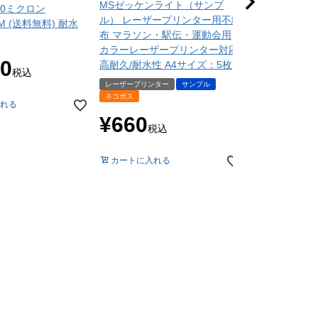
MSゼッケンライト（サンプ
吸取紙 0.26m
70ミクロン
ル） レーザープリンター用不織
枚
0M (送料無料) 耐水
布 マラソン・駅伝・運動会用
常備在庫品
サ
カラーレーザープリンター対応
¥
550
80
高耐久/耐水性 A4サイズ：5枚
税
税込
レーザープリンター
サンプル
ネコポス
れる
会員特別価格
¥
660
税込
カートに入れ
カートに入れる