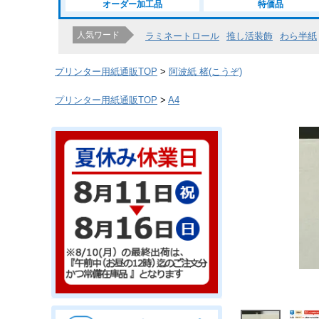
オーダー加工品
特価品
人気ワード
ラミネートロール
推し活装飾
わら半紙
プリンター用紙通販TOP
阿波紙 楮(こうぞ)
プリンター用紙通販TOP
A4