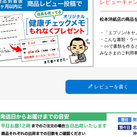
レビューキャ
松本洋紙店の商品
・「エプソン/キヤ
・こんな書類・ラベル
・○○で書類を作る
みなさまのご利用
レビューを書く