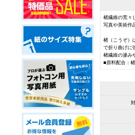
楮繊維の荒々
写真や美術作
楮（こうぞ）
で折り曲げに
楮繊維の滲み
■原料配合：