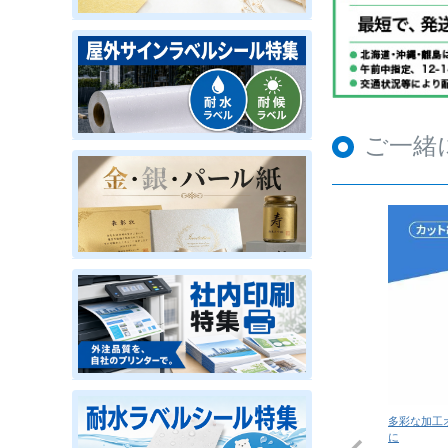
ご一緒
多彩な加工
に