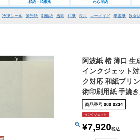
和紙・和紙風
わら半紙
冷凍シール
蛍光紙
剥離紙
透明
和紙
長尺
マーメイド
奉書紙
飲食
阿波紙 楮 薄口 生成
インクジェット対
ク対応 和紙プリン
術印刷用紙 手漉き
商品番号
000-0234
インクジェット
¥
7,920
税込