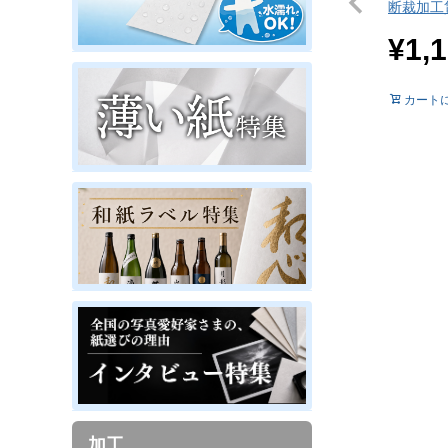
断裁加工
¥
1,
カート
加工