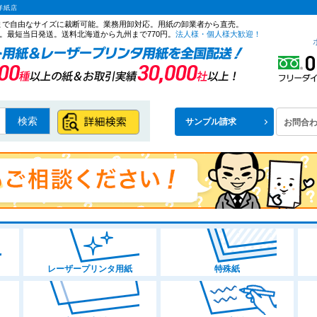
洋紙店
ズまで自由なサイズに裁断可能。業務用卸対応。用紙の卸業者から直売。
。最短当日発送。送料北海道から九州まで770円。
法人様・個人様大歓迎！
検索
サンプル請求
お問合
レーザープリンタ用紙
特殊紙