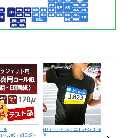
価用紙
破れにくいゼッケン素材 屋外利用に最
吸水性に優れた吸
ロール紙＜絹目調・
適
整に最適