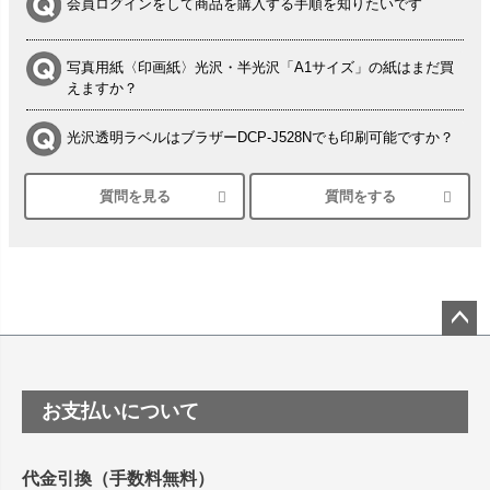
会員ログインをして商品を購入する手順を知りたいです
写真用紙〈印画紙〉光沢・半光沢「A1サイズ」の紙はまだ買
えますか？
光沢透明ラベルはブラザーDCP-J528Nでも印刷可能ですか？
質問を見る
質問をする
シルバーペーパーにEPSON EP-30VAで印刷するときの設定
は？
竹尾 DEEP UVヴァンヌーボ スノーホワイトは 大判プリンタ
ーSC-P8050に対応してますか
塩ビのロール紙で離型紙が透明の商品はありますか
ペー
ジト
ップ
つや消し半透明ラベルのロールタイプはありますか？
お支払いについて
へ
縦420mm×横650mmの包装紙に適した紙はありますか？
代金引換（手数料無料）