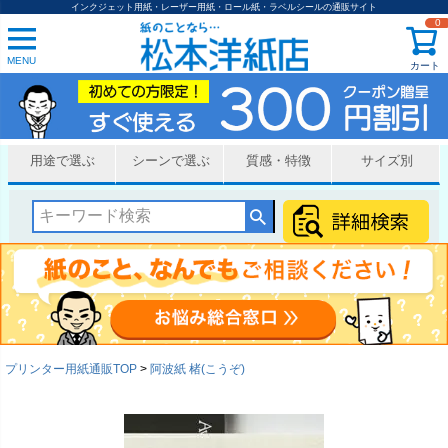
インクジェット用紙・レーザー用紙・ロール紙・ラベルシールの通販サイト
0
MENU
カート
用途で選ぶ
シーンで選ぶ
質感・特徴
サイズ別
プリンター用紙通販TOP
阿波紙 楮(こうぞ)