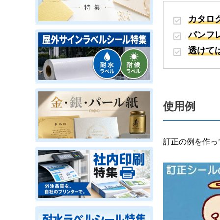
カタロ
パンフ
透けて
使用例
訂正の例を作っ