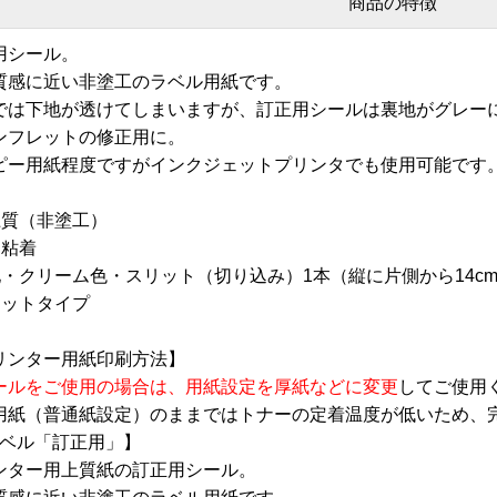
商品の特徴
用シール。
質感に近い非塗工のラベル用紙です。
では下地が透けてしまいますが、訂正用シールは裏地がグレー
ンフレットの修正用に。
ピー用紙程度ですがインクジェットプリンタでも使用可能です
上質（非塗工）
通粘着
・クリーム色・スリット（切り込み）1本（縦に片側から14c
カットタイプ
リンター用紙印刷方法】
ールをご使用の場合は、用紙設定を厚紙などに変更
してご使用
用紙（普通紙設定）のままではトナーの定着温度が低いため、
ラベル「訂正用」】
ンター用上質紙の訂正用シール。