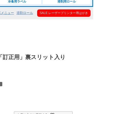
冷食用ラベル
溶剤用ロール
店メニュー
溶剤ロール
SALE レーザープリンター用はがき
 「訂正用」裏スリット入り
ー