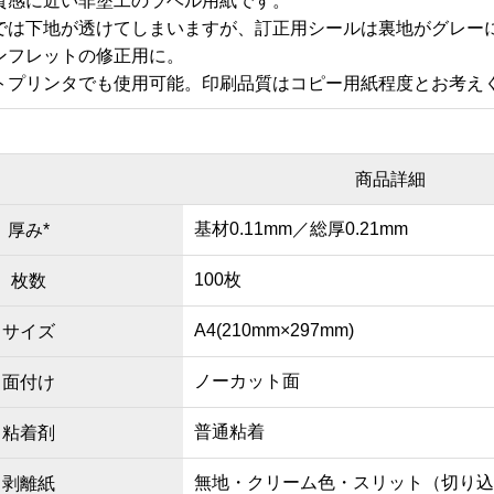
質感に近い非塗工のラベル用紙です。
では下地が透けてしまいますが、訂正用シールは裏地がグレー
ンフレットの修正用に。
トプリンタでも使用可能。印刷品質はコピー用紙程度とお考え
商品詳細
基材0.11mm／総厚0.21mm
厚み*
100枚
枚数
A4(210mm×297mm)
サイズ
ノーカット面
面付け
普通粘着
粘着剤
無地・クリーム色・スリット（切り込み
剥離紙