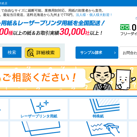
洋紙店
ズまで自由なサイズに裁断可能。業務用卸対応。用紙の卸業者から直売。
。最短当日発送。送料北海道から九州まで770円。
法人様・個人様大歓迎！
検索
サンプル請求
お問合
レーザープリンタ用紙
特殊紙