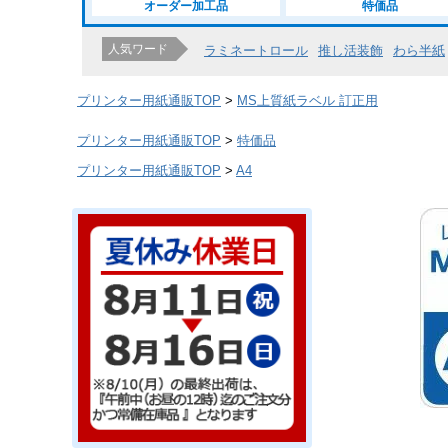
オーダー加工品
特価品
人気ワード
ラミネートロール
推し活装飾
わら半紙
プリンター用紙通販TOP
MS上質紙ラベル 訂正用
プリンター用紙通販TOP
特価品
プリンター用紙通販TOP
A4