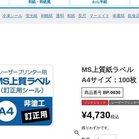
和紙・和紙風
わら半紙
冷凍シール
蛍光紙
剥離紙
透明
和紙
長尺
マーメイド
奉書紙
飲食
MS上質紙ラベル
A4サイズ：100枚
商品番号
BP-0030
インクジェット
レーザープリンタ
¥
4,730
税込
残りわずかです。