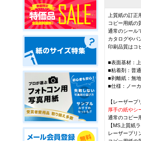
上質紙の訂正
コピー用紙の
通常のシール
カタログやパ
印刷品質はコ
■表面基材：
■粘着剤：普
■剥離紙：無地
■仕様：ノー
【レーザープ
厚手の紙やシ
通常のコピー
【MS上質紙
レーザープリ