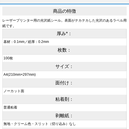
商品の特徴
レーザープリンター用の光沢紙シール。表面がテカテカした光沢のあるラベル用
紙です。
厚み*：
基材：0.1mm／総厚：0.2mm
枚数：
100枚
サイズ：
A4(210mm×297mm)
面付け：
ノーカット面
粘着剤：
普通粘着
剥離紙：
無地・クリーム色・スリット（切り込み）なし