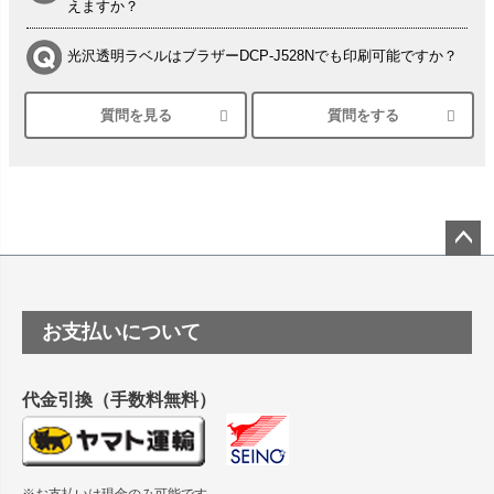
えますか？
光沢透明ラベルはブラザーDCP-J528Nでも印刷可能ですか？
質問を見る
質問をする
シルバーペーパーにEPSON EP-30VAで印刷するときの設定
は？
竹尾 DEEP UVヴァンヌーボ スノーホワイトは 大判プリンタ
ーSC-P8050に対応してますか
塩ビのロール紙で離型紙が透明の商品はありますか
ペー
ジト
ップ
つや消し半透明ラベルのロールタイプはありますか？
お支払いについて
へ
縦420mm×横650mmの包装紙に適した紙はありますか？
代金引換（手数料無料）