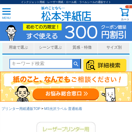
インクジェット用紙・レーザー用紙・ロール紙・ラベルシールの通販サイト
0
MENU
カート
用途で選ぶ
シーンで選ぶ
質感・特徴
サイズ別
プリンター用紙通販TOP
MS光沢ラベル 普通粘着