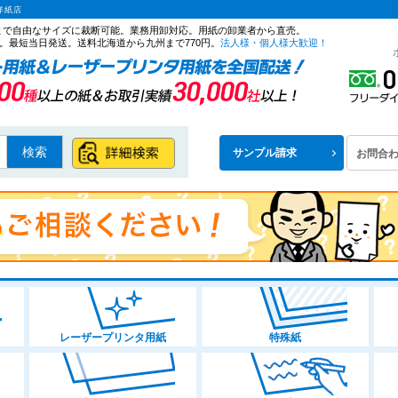
洋紙店
ズまで自由なサイズに裁断可能。業務用卸対応。用紙の卸業者から直売。
。最短当日発送。送料北海道から九州まで770円。
法人様・個人様大歓迎！
検索
サンプル請求
お問合
レーザープリンタ用紙
特殊紙