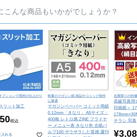
にこんな商品もいかがでしょうか？
オプションで理想の仕上がり
軽量のマガジン紙 雑誌やコミック制作
在庫限りの特
に最適
高級写真用
スリット加工
マガジンペーパー コミック用紙
印画紙＞ 1
0.12mm「きなり」 A5サイズ：
178mm×3
650
400枚 レトロ感 ZINE フライヤ
チラシ 写真
税込
ー メニュー表 きなり色 古紙パ
¥
3,0
ルプ100 ザラザラした質感 週刊
に入れる