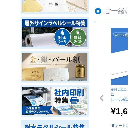
ご一緒
多彩な加工
に
ロール紙
¥
1,
カート