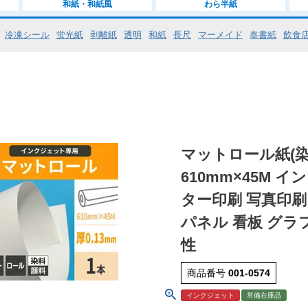
和紙・和紙風
わら半紙
冷凍シール
蛍光紙
剥離紙
透明
和紙
長尺
マーメイド
奉書紙
飲食
マットロール紙(染
610mm×45M
ター印刷 写真印刷
パネル 看板 グラ
性
商品番号
001-0574
インクジェット
常備在庫品