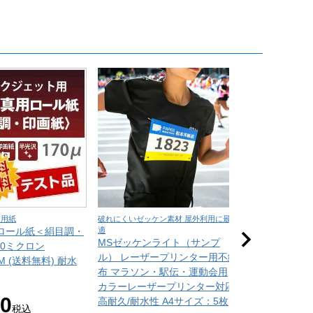
価用紙
破れにくいゼッケン素材 屋外利用に最
吸水性に優れた吸
ロール紙＜絹目調・
適
整に最適
MSゼッケンライト（サンプ
吸取紙 0.26m
70ミクロン
ル） レーザープリンター用不織
枚
0M (送料無料) 耐水
布 マラソン・駅伝・運動会用
常備在庫品
サ
カラーレーザープリンター対応
¥
550
80
高耐久/耐水性 A4サイズ：5枚
税
税込