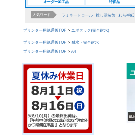
オーダー加工品
特価品
人気ワード
ラミネートロール
推し活装飾
わら半紙
プリンター用紙通販TOP
ユポタック(完全耐水)
プリンター用紙通販TOP
耐水・完全耐水
プリンター用紙通販TOP
A4