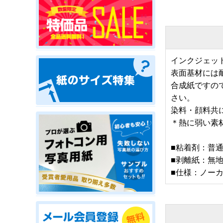
インクジェッ
表面基材には
合成紙ですの
さい。
染料・顔料共
＊熱に弱い素
■粘着剤：普
■剥離紙：無
■仕様：ノー