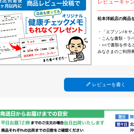
レビューキャ
松本洋紙店の商品
・「エプソン/キヤ
・こんな書類・ラベル
・○○で書類を作る
みなさまのご利用
レビューを書く