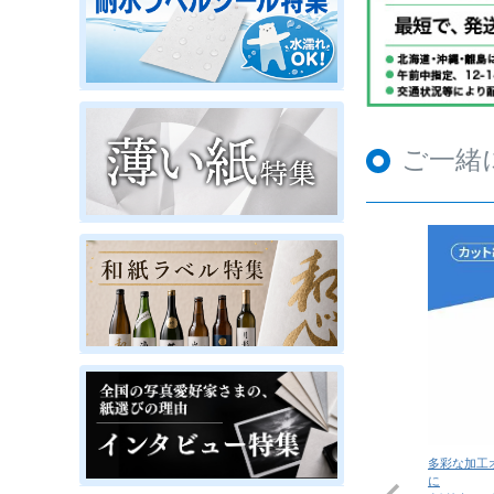
ご一緒
多彩な加工
に