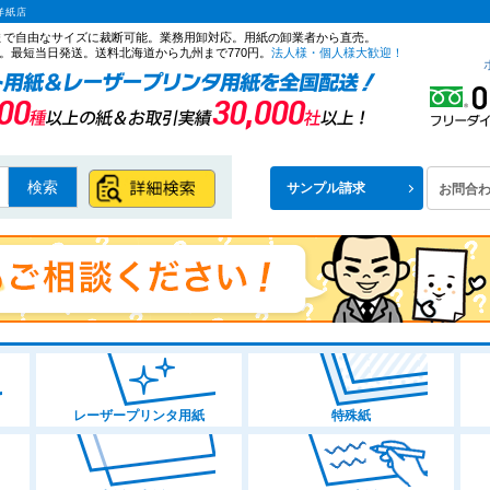
洋紙店
ズまで自由なサイズに裁断可能。業務用卸対応。用紙の卸業者から直売。
。最短当日発送。送料北海道から九州まで770円。
法人様・個人様大歓迎！
検索
サンプル請求
お問合
レーザープリンタ用紙
特殊紙