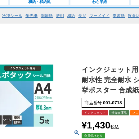
和紙・和紙風
わら半紙
冷凍シール
蛍光紙
剥離紙
透明
和紙
長尺
マーメイド
奉書紙
飲食
インクジェット用 
耐水性 完全耐水 
挙ポスター 合成紙 
商品番号
001-0718
インクジェット
常備在庫品
ネコ
¥
1,430
税込
会員価格あり