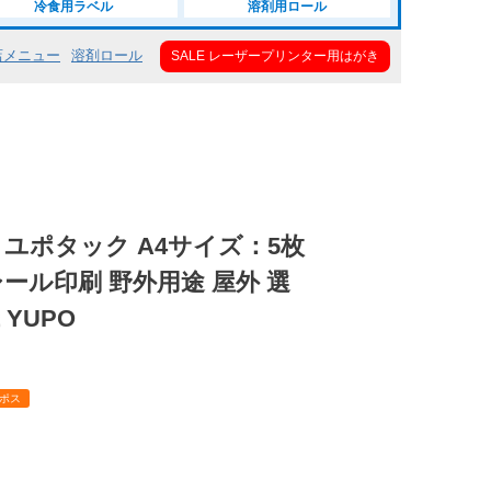
冷食用ラベル
溶剤用ロール
店メニュー
溶剤ロール
SALE レーザープリンター用はがき
ユポタック A4サイズ：5枚
シール印刷 野外用途 屋外 選
YUPO
ポス