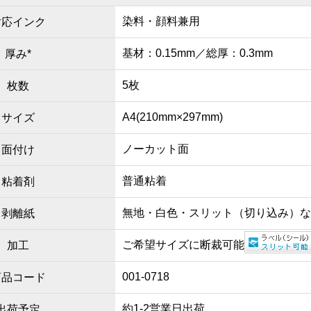
染料・顔料兼用
対応インク
基材：0.15mm／総厚：0.3mm
厚み*
5枚
枚数
A4(210mm×297mm)
サイズ
ノーカット面
面付け
普通粘着
粘着剤
無地・白色・スリット（切り込み）
剥離紙
ご希望サイズに断裁可能
加工
001-0718
商品コード
約1-2営業日出荷
出荷予定