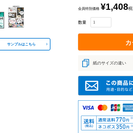
¥
1,408
税
会員特別価格
カ
サンプルはこちら
紙のサイズの違い