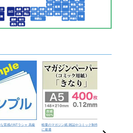
な質感のNTラシャ 高級
軽量のマガジン紙 雑誌やコミック制作
在庫限りの特価用
に最適
高級写真用ロ