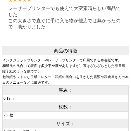
レーザープリンターでも使えて大変素晴らしい商品で
した
この大きさで直ぐに手に入る物が他店では無かったの
で、助かりました
商品の特徴
インクジェットプリンターやレーザープリンターで印刷できる奉書紙です。
和紙風の風合いで表面は多少平滑度がありますが、裏はざらざらとした奉書紙。
障子紙のような紙です。
包装紙やレトロな手紙・レター・和紙の風合いを生かした書類や和食屋さんの本
日のメニューなどに最適です。
厚み：
0.13mm
枚数：
250枚
サイズ：