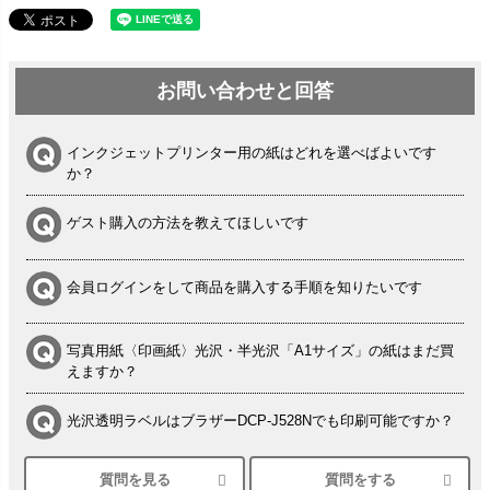
お問い合わせと回答
インクジェットプリンター用の紙はどれを選べばよいです
か？
ゲスト購入の方法を教えてほしいです
会員ログインをして商品を購入する手順を知りたいです
写真用紙〈印画紙〉光沢・半光沢「A1サイズ」の紙はまだ買
えますか？
光沢透明ラベルはブラザーDCP-J528Nでも印刷可能ですか？
質問を見る
質問をする
シルバーペーパーにEPSON EP-30VAで印刷するときの設定