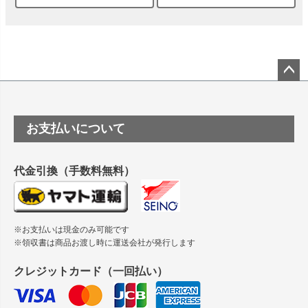
は？
竹尾 DEEP UVヴァンヌーボ スノーホワイトは 大判プリンタ
ーSC-P8050に対応してますか
塩ビのロール紙で離型紙が透明の商品はありますか
ペー
ジト
ップ
つや消し半透明ラベルのロールタイプはありますか？
お支払いについて
へ
縦420mm×横650mmの包装紙に適した紙はありますか？
代金引換（手数料無料）
※お支払いは現金のみ可能です
※領収書は商品お渡し時に運送会社が発行します
クレジットカード（一回払い）