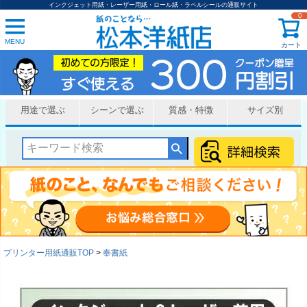
インクジェット用紙・レーザー用紙・ロール紙・ラベルシールの通販サイト
0
MENU
カート
用途で選ぶ
シーンで選ぶ
質感・特徴
サイズ別
プリンター用紙通販TOP
奉書紙