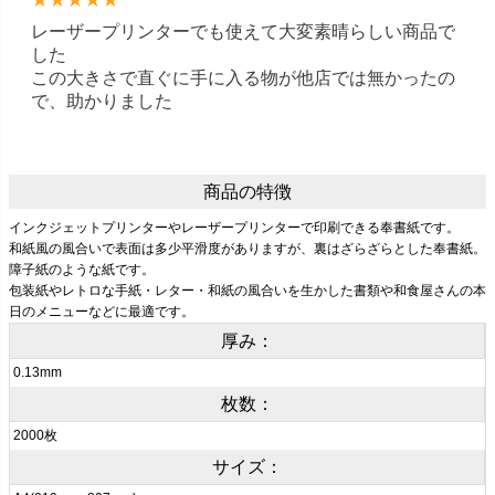
レーザープリンターでも使えて大変素晴らしい商品で
した
この大きさで直ぐに手に入る物が他店では無かったの
で、助かりました
商品の特徴
インクジェットプリンターやレーザープリンターで印刷できる奉書紙です。
和紙風の風合いで表面は多少平滑度がありますが、裏はざらざらとした奉書紙。
障子紙のような紙です。
包装紙やレトロな手紙・レター・和紙の風合いを生かした書類や和食屋さんの本
日のメニューなどに最適です。
厚み：
0.13mm
枚数：
2000枚
サイズ：