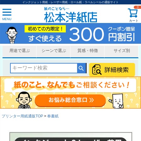
インクジェット用紙・レーザー用紙・ロール紙・ラベルシールの通販サイト
0
MENU
カート
用途で選ぶ
シーンで選ぶ
質感・特徴
サイズ別
プリンター用紙通販TOP
奉書紙