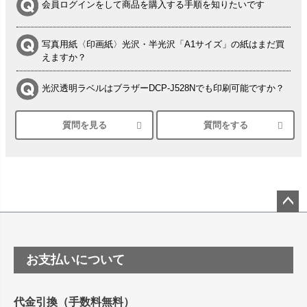
会員ログインをして商品を購入する手順を知りたいです
写真用紙〈印画紙〉光沢・半光沢「A1サイズ」の紙はまだ買
えますか？
光沢透明ラベルはブラザーDCP-J528Nでも印刷可能ですか？
質問を見る
質問をする
シルバーペーパーにEPSON EP-30VAで印刷するときの設定
は？
竹尾 DEEP UVヴァンヌーボ スノーホワイトは 大判プリンタ
ーSC-P8050に対応してますか
塩ビのロール紙で離型紙が透明の商品はありますか
ペー
ジト
ップ
つや消し半透明ラベルのロールタイプはありますか？
お支払いについて
へ
縦420mm×横650mmの包装紙に適した紙はありますか？
代金引換（手数料無料）