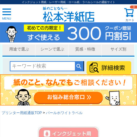
インクジェット用紙・レーザー用紙・ロール紙・ラベルシールの通販サイト
0
MENU
カート
用途で選ぶ
シーンで選ぶ
質感・特徴
サイズ別
プリンター用紙通販TOP
パールホワイトラベル