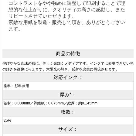
コントラストをやや強めに調整して印刷することで理
想的な仕上がりに。クオリティの高さに感動し、また
リピートさせていただきます。
素敵な用紙を製造・販売して頂き、ありがとうござい
ます。
商品の特徴
煌びやかな真珠の様に、美しく光輝くメディアです。インクでは表現できない光
の輝きを画像に与えます。太陽光の輝き、反射を忠実に再現させます。
対応インク：
染料・顔料兼用
厚み*：
基材：0.038mm／剥離紙：0.075mm／総厚：約0.145mm
枚数：
25枚
サイズ：