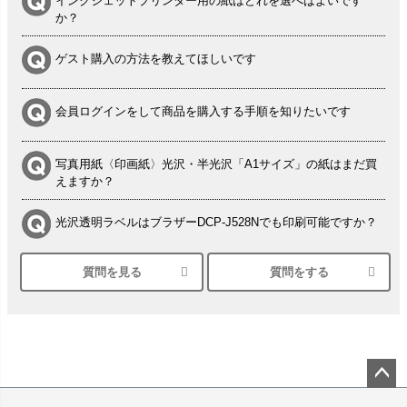
インクジェットプリンター用の紙はどれを選べばよいです
か？
ゲスト購入の方法を教えてほしいです
会員ログインをして商品を購入する手順を知りたいです
写真用紙〈印画紙〉光沢・半光沢「A1サイズ」の紙はまだ買
えますか？
光沢透明ラベルはブラザーDCP-J528Nでも印刷可能ですか？
質問を見る
質問をする
シルバーペーパーにEPSON EP-30VAで印刷するときの設定
は？
竹尾 DEEP UVヴァンヌーボ スノーホワイトは 大判プリンタ
ーSC-P8050に対応してますか
塩ビのロール紙で離型紙が透明の商品はありますか
ペー