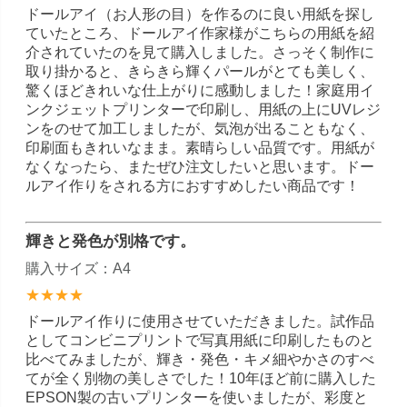
ドールアイ（お人形の目）を作るのに良い用紙を探し
ていたところ、ドールアイ作家様がこちらの用紙を紹
介されていたのを見て購入しました。さっそく制作に
取り掛かると、きらきら輝くパールがとても美しく、
驚くほどきれいな仕上がりに感動しました！家庭用イ
ンクジェットプリンターで印刷し、用紙の上にUVレジ
ンをのせて加工しましたが、気泡が出ることもなく、
印刷面もきれいなまま。素晴らしい品質です。用紙が
なくなったら、またぜひ注文したいと思います。ドー
ルアイ作りをされる方におすすめしたい商品です！
輝きと発色が別格です。
購入サイズ：A4
★★★★
ドールアイ作りに使用させていただきました。試作品
としてコンビニプリントで写真用紙に印刷したものと
比べてみましたが、輝き・発色・キメ細やかさのすべ
てが全く別物の美しさでした！10年ほど前に購入した
EPSON製の古いプリンターを使いましたが、彩度と