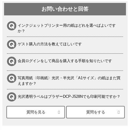
お問い合わせと回答
インクジェットプリンター用の紙はどれを選べばよいです
か？
ゲスト購入の方法を教えてほしいです
会員ログインをして商品を購入する手順を知りたいです
写真用紙〈印画紙〉光沢・半光沢「A1サイズ」の紙はまだ買
えますか？
光沢透明ラベルはブラザーDCP-J528Nでも印刷可能ですか？
質問を見る
質問をする
シルバーペーパーにEPSON EP-30VAで印刷するときの設定
は？