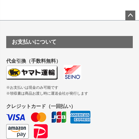
竹尾 DEEP UVヴァンヌーボ スノーホワイトは 大判プリンタ
ーSC-P8050に対応してますか
塩ビのロール紙で離型紙が透明の商品はありますか
ペー
ジト
ップ
つや消し半透明ラベルのロールタイプはありますか？
お支払いについて
へ
縦420mm×横650mmの包装紙に適した紙はありますか？
代金引換（手数料無料）
※お支払いは現金のみ可能です
※領収書は商品お渡し時に運送会社が発行します
クレジットカード（一回払い）