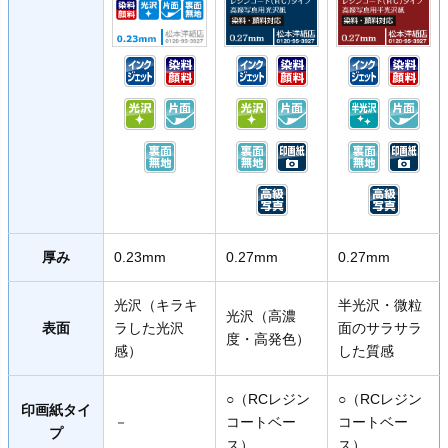
厚み
0.23mm
0.27mm
0.27mm
光沢（キラキ
半光沢・微粒
光沢（高濃
表面
ラした光沢
面のサラサラ
度・高発色）
感）
した質感
○（RCレジン
○（RCレジン
印画紙タイ
－
コートベー
コートベー
プ
ス）
ス）