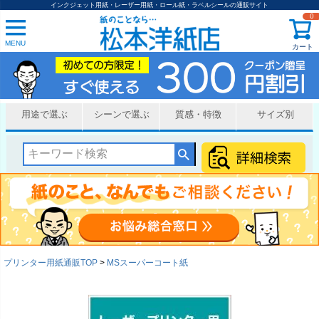
インクジェット用紙・レーザー用紙・ロール紙・ラベルシールの通販サイト
0
MENU
カート
用途で選ぶ
シーンで選ぶ
質感・特徴
サイズ別
プリンター用紙通販TOP
MSスーパーコート紙