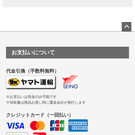
は？
竹尾 DEEP UVヴァンヌーボ スノーホワイトは 大判プリンタ
ーSC-P8050に対応してますか
塩ビのロール紙で離型紙が透明の商品はありますか
ペー
ジト
ップ
つや消し半透明ラベルのロールタイプはありますか？
お支払いについて
へ
縦420mm×横650mmの包装紙に適した紙はありますか？
代金引換（手数料無料）
※お支払いは現金のみ可能です
※領収書は商品お渡し時に運送会社が発行します
クレジットカード（一回払い）