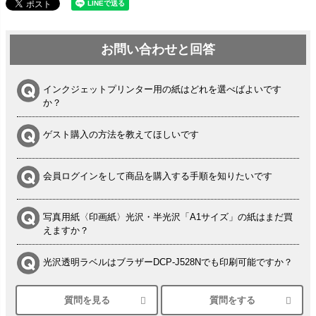
お問い合わせと回答
インクジェットプリンター用の紙はどれを選べばよいです
か？
ゲスト購入の方法を教えてほしいです
会員ログインをして商品を購入する手順を知りたいです
写真用紙〈印画紙〉光沢・半光沢「A1サイズ」の紙はまだ買
えますか？
光沢透明ラベルはブラザーDCP-J528Nでも印刷可能ですか？
質問を見る
質問をする
シルバーペーパーにEPSON EP-30VAで印刷するときの設定