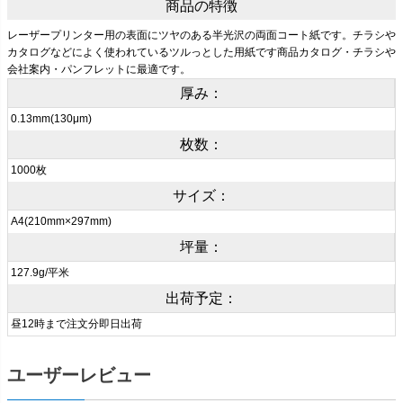
商品の特徴
レーザープリンター用の表面にツヤのある半光沢の両面コート紙です。チラシや
カタログなどによく使われているツルっとした用紙です商品カタログ・チラシや
会社案内・パンフレットに最適です。
厚み：
0.13mm(130μm)
枚数：
1000枚
サイズ：
A4(210mm×297mm)
坪量：
127.9g/平米
出荷予定：
昼12時まで注文分即日出荷
ユーザーレビュー