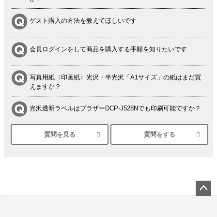
ゲスト購入の方法を教えてほしいです
会員ログインをして商品を購入する手順を知りたいです
写真用紙〈印画紙〉光沢・半光沢「A1サイズ」の紙はまだ買
えますか？
光沢透明ラベルはブラザーDCP-J528Nでも印刷可能ですか？
質問を見る
質問をする
シルバーペーパーにEPSON EP-30VAで印刷するときの設定
は？
竹尾 DEEP UVヴァンヌーボ スノーホワイトは 大判プリンタ
ーSC-P8050に対応してますか
塩ビのロール紙で離型紙が透明の商品はありますか
ペー
ジト