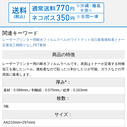
関連キーワード
レーザープリンター用
耐水フィルムラベル
ホワイトマット
自己吸着
微粘着
トナー
定着加工
糊残りなし
PET素材
商品の特徴
レーザープリンター用の耐水フィルムラベルです。表面はトナーが定着する特種
加工を施したシール。微粘着なので貼ったり剥がしたりが可能。ガラスなどの平
滑面に吸着します。
厚み*：
基材：0.088mm／剥離紙：0.075mm／総厚：0.163mm
枚数：
3枚
サイズ：
A4(210mm×297mm)