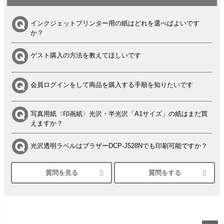
インクジェットプリンター用の紙はどれを選べばよいです
か？
ゲスト購入の方法を教えてほしいです
会員ログインをして商品を購入する手順を知りたいです
写真用紙〈印画紙〉光沢・半光沢「A1サイズ」の紙はまだ買
えますか？
光沢透明ラベルはブラザーDCP-J528Nでも印刷可能ですか？
質問を見る
質問をする
シルバーペーパーにEPSON EP-30VAで印刷するときの設定
は？
竹尾 DEEP UVヴァンヌーボ スノーホワイトは 大判プリンタ
ーSC-P8050に対応してますか