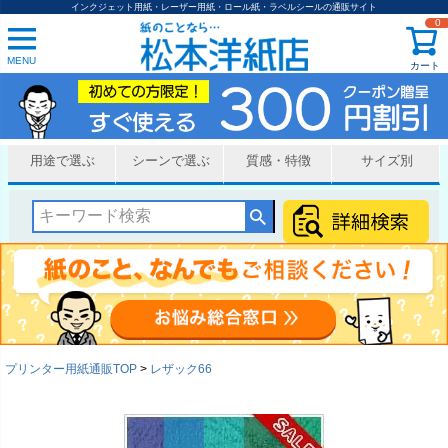
インクジェット用紙・レーザー用紙・ロール紙・ラベルシールの通販サイト
0
MENU
カート
用途で選ぶ
シーンで選ぶ
質感・特徴
サイズ別
プリンター用紙通販TOP
レザック66