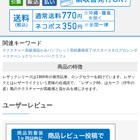
関連キーワード
テクスチャー
高級感
温かみ
パンフレット表紙
書籍装丁
ポスター
カタログ
カレンダ
ー
ステーショナリー
ペーパークラフト
商品の特徴
レザックシリーズは1966年の発売以来、ロングセラーを続けています。レザッ
クとはレザーライクという意味の合成語で、「レザック66」はカーフ（仔牛の
皮）風のテクスチャーが高級感と温かみを感じさせます。
ユーザーレビュー