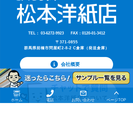
TEL： 03-6272-9923
FAX：0120-01-3412
〒371-0855
群馬県前橋市問屋町2-8-2 C倉庫（発送倉庫）
会社概要
ホーム
電話
お問い合わせ
ページTOP