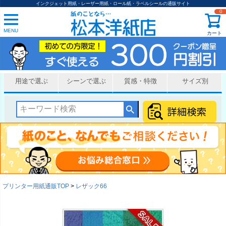
インクジェット用紙・レーザー用紙・ロール紙・ラベルシールの通販サイト
0
MENU
カート
用途で選ぶ
シーンで選ぶ
質感・特徴
サイズ別
プリンター用紙通販TOP
レザック66