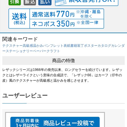
関連キーワード
テクスチャー
高級感
温かみ
パンフレット表紙
書籍装丁
ポスター
カタログ
カレンダ
ー
ステーショナリー
ペーパークラフト
商品の特徴
レザックシリーズは1966年の発売以来、ロングセラーを続けています。レザッ
クとはレザーライクという意味の合成語で、「レザック66」はカーフ（仔牛の
皮）風のテクスチャーが高級感と温かみを感じさせます。
ユーザーレビュー