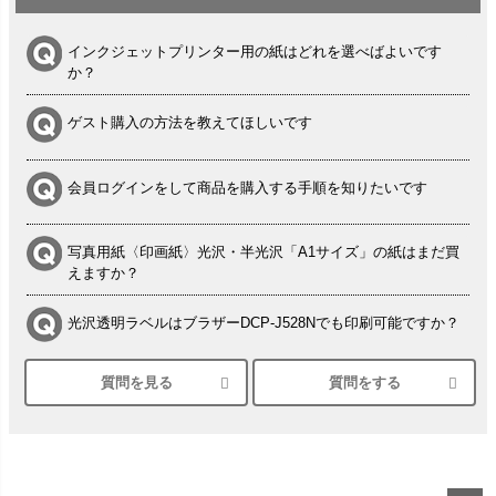
インクジェットプリンター用の紙はどれを選べばよいです
か？
ゲスト購入の方法を教えてほしいです
会員ログインをして商品を購入する手順を知りたいです
写真用紙〈印画紙〉光沢・半光沢「A1サイズ」の紙はまだ買
えますか？
光沢透明ラベルはブラザーDCP-J528Nでも印刷可能ですか？
質問を見る
質問をする
シルバーペーパーにEPSON EP-30VAで印刷するときの設定
は？
竹尾 DEEP UVヴァンヌーボ スノーホワイトは 大判プリンタ
ーSC-P8050に対応してますか