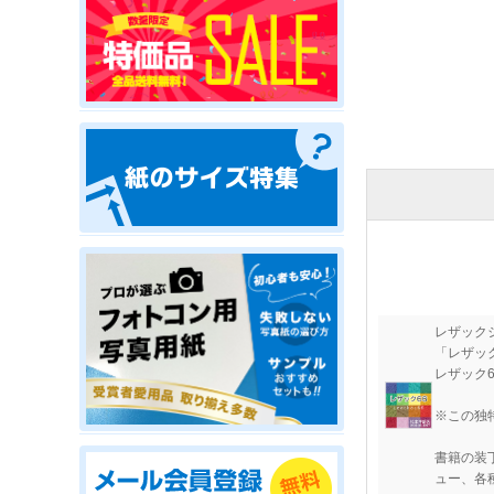
レザック
「レザッ
レザック
※この独
書籍の装
ュー、各