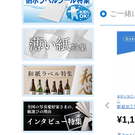
ご一緒
多彩な加工
に
断裁加工
¥
1,
カート