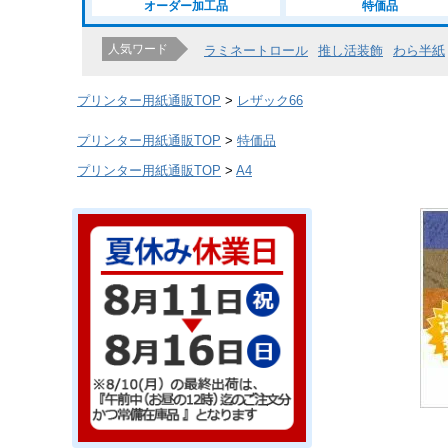
オーダー加工品
特価品
人気ワード
ラミネートロール
推し活装飾
わら半紙
プリンター用紙通販TOP
レザック66
プリンター用紙通販TOP
特価品
プリンター用紙通販TOP
A4