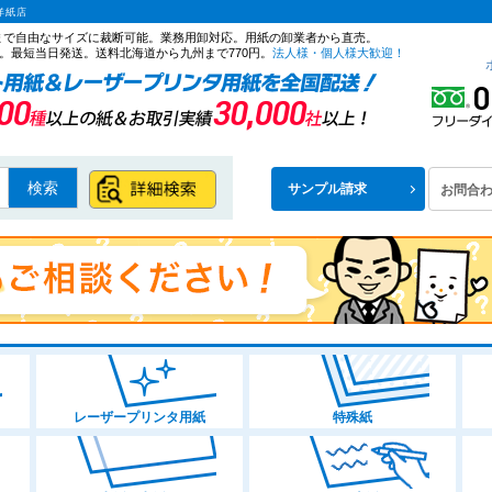
洋紙店
ズまで自由なサイズに裁断可能。業務用卸対応。用紙の卸業者から直売。
。最短当日発送。送料北海道から九州まで770円。
法人様・個人様大歓迎！
検索
サンプル請求
お問合
レーザープリンタ用紙
特殊紙