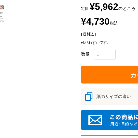
¥
5,962
のところ
定価
¥
4,730
税込
送料込
残りわずかです。
カ
紙のサイズの違い