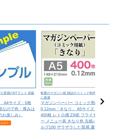
な質感のNTラシャ 高級
軽量のマガジン紙 雑誌やコミック制作
在庫限りの特価用
に最適
高級写真用ロ
 A4サイズ：5枚
マガジンペーパー コミック用紙
印画紙＞ 17
紙なので色・厚みは
0.12mm「きなり」 A5サイズ：
178mm×30M
のお楽しみ）
400枚 レトロ感 ZINE フライヤ
チラシ 写真
ー メニュー表 きなり色 古紙パ
コポス
¥
3,08
ルプ100 ザラザラした質感 週刊