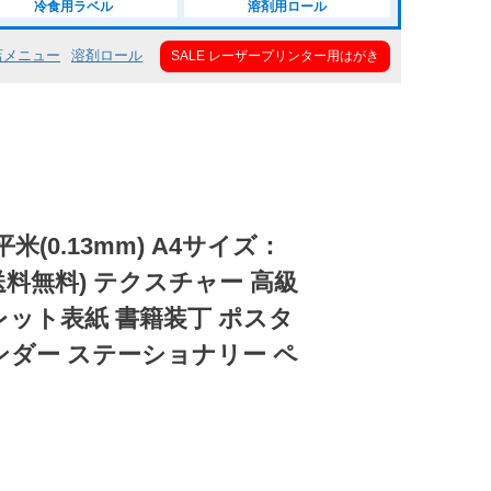
冷食用ラベル
溶剤用ロール
店メニュー
溶剤ロール
SALE レーザープリンター用はがき
平米(0.13mm) A4サイズ：
(送料無料) テクスチャー 高級
レット表紙 書籍装丁 ポスタ
ンダー ステーショナリー ペ