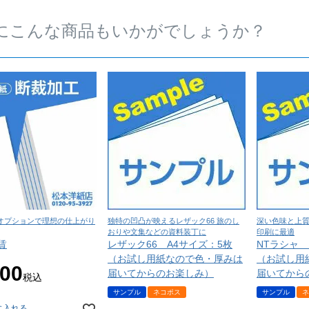
にこんな商品もいかがでしょうか？
オプションで理想の仕上がり
独特の凹凸が映えるレザック66 旅のし
深い色味と上質
おりや文集などの資料装丁に
印刷に最適
賃
レザック66 A4サイズ：5枚
NTラシャ
（お試し用紙なので色・厚みは
（お試し用
100
届いてからのお楽しみ）
届いてから
税込
サンプル
ネコポス
サンプル
ネ
に入れる