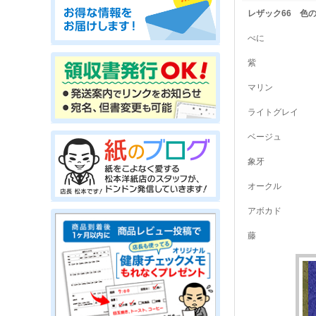
レザック66 色
べに
紫
マリン
ライトグレイ
ベージュ
象牙
オークル
アボカド
藤