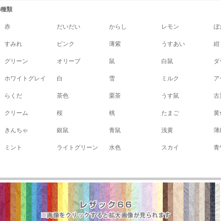
の種類
赤
だいだい
からし
レモン
ぼ
すみれ
ピンク
薄紫
うすあい
紺
グリーン
オリーブ
鼠
白鼠
ダ
ホワイトグレイ
白
雪
ミルク
ア
らくだ
茶色
栗茶
うす鼠
古
クリーム
桜
桃
たまご
黄
きんちゃ
銀鼠
青鼠
浅黄
薄
ミント
ライトグリーン
水色
スカイ
青