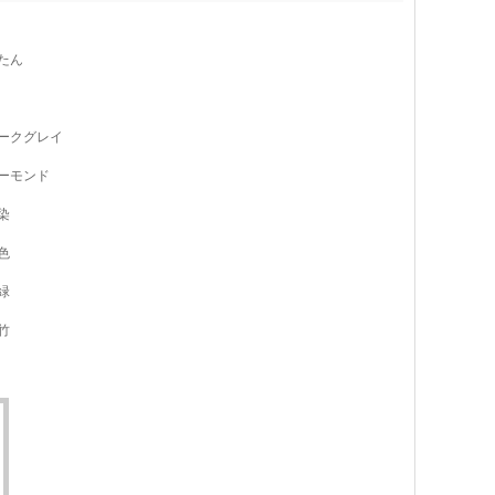
たん
ークグレイ
ーモンド
染
色
緑
竹