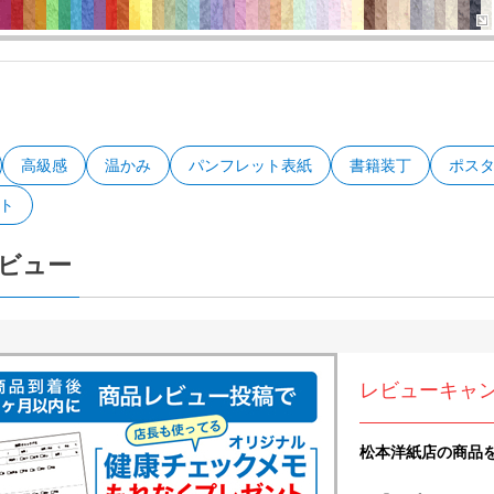
高級感
温かみ
パンフレット表紙
書籍装丁
ポス
ト
ビュー
レビューキャ
松本洋紙店の商品