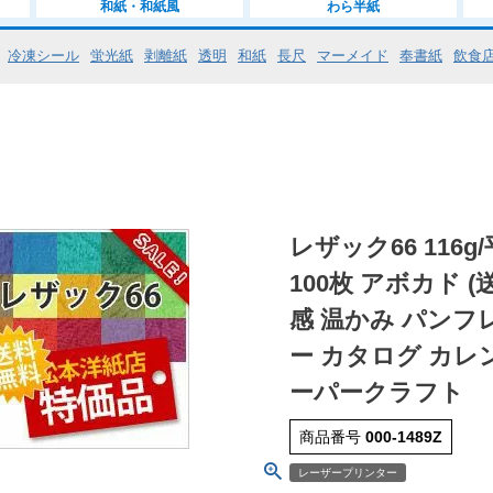
和紙・和紙風
わら半紙
冷凍シール
蛍光紙
剥離紙
透明
和紙
長尺
マーメイド
奉書紙
飲食
レザック66 116g/
100枚 アボカド 
感 温かみ パンフ
ー カタログ カレ
ーパークラフト
商品番号
000-1489Z
レーザープリンター