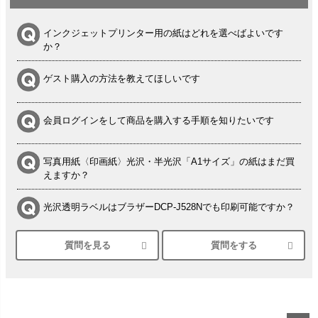
インクジェットプリンター用の紙はどれを選べばよいです
か？
ゲスト購入の方法を教えてほしいです
会員ログインをして商品を購入する手順を知りたいです
写真用紙〈印画紙〉光沢・半光沢「A1サイズ」の紙はまだ買
えますか？
光沢透明ラベルはブラザーDCP-J528Nでも印刷可能ですか？
質問を見る
質問をする
シルバーペーパーにEPSON EP-30VAで印刷するときの設定
は？
竹尾 DEEP UVヴァンヌーボ スノーホワイトは 大判プリンタ
ーSC-P8050に対応してますか