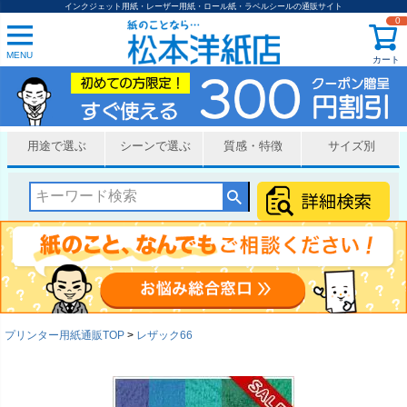
インクジェット用紙・レーザー用紙・ロール紙・ラベルシールの通販サイト
0
MENU
カート
用途で選ぶ
シーンで選ぶ
質感・特徴
サイズ別
プリンター用紙通販TOP
レザック66