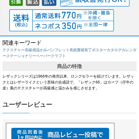
関連キーワード
テクスチャー
高級感
温かみ
パンフレット表紙
書籍装丁
ポスター
カタログ
カレンダ
ー
ステーショナリー
ペーパークラフト
商品の特徴
レザックシリーズは1966年の発売以来、ロングセラーを続けています。レザッ
クとはレザーライクという意味の合成語で、「レザック66」はカーフ（仔牛の
皮）風のテクスチャーが高級感と温かみを感じさせます。
ユーザーレビュー