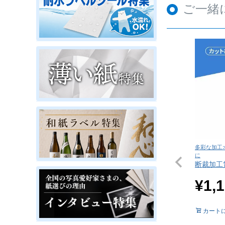
ご一緒
多彩な加工
に
断裁加工
¥
1,
カート