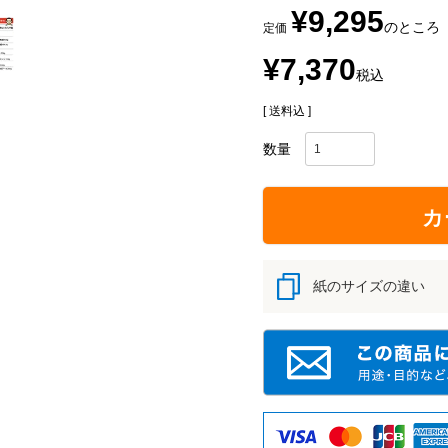
¥
9,295
のところ
定価
¥
7,370
税込
送料込
カ
紙のサイズの違い