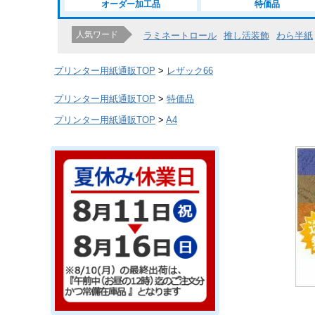
オーダー加工品
特価品
人気ワード
ラミネートロール
推し活装飾
わら半紙
プリンター用紙通販TOP
レザック66
プリンター用紙通販TOP
特価品
プリンター用紙通販TOP
A4