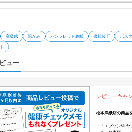
高級感
温かみ
パンフレット表紙
書籍装丁
ポス
ト
ビュー
レビューキャ
松本洋紙店の商品
・「エプソン/キヤ