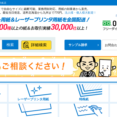
洋紙店
ズまで自由なサイズに裁断可能。業務用卸対応。用紙の卸業者から直売。
。最短当日発送。送料北海道から九州まで770円。
法人様・個人様大歓迎！
検索
サンプル請求
お問合
レーザープリンタ用紙
特殊紙