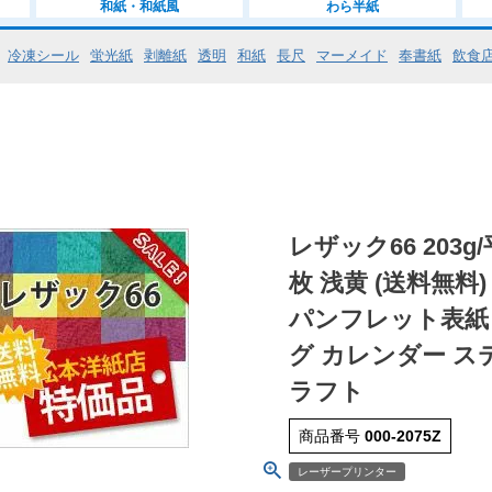
和紙・和紙風
わら半紙
冷凍シール
蛍光紙
剥離紙
透明
和紙
長尺
マーメイド
奉書紙
飲食
レザック66 203g/
枚 浅黄 (送料無料
パンフレット表紙 
グ カレンダー ス
ラフト
商品番号
000-2075Z
レーザープリンター