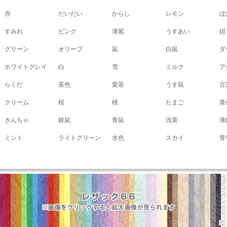
赤
だいだい
からし
レモン
ぼ
すみれ
ピンク
薄紫
うすあい
紺
グリーン
オリーブ
鼠
白鼠
ダ
ホワイトグレイ
白
雪
ミルク
ア
らくだ
茶色
栗茶
うす鼠
古
クリーム
桜
桃
たまご
黄
きんちゃ
銀鼠
青鼠
浅黄
薄
ミント
ライトグリーン
水色
スカイ
青