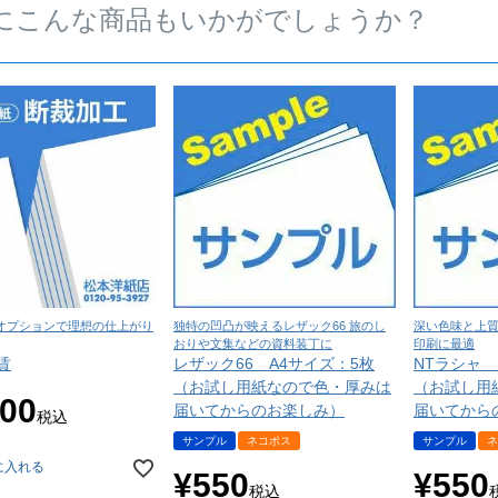
にこんな商品もいかがでしょうか？
オプションで理想の仕上がり
独特の凹凸が映えるレザック66 旅のし
深い色味と上質
おりや文集などの資料装丁に
印刷に最適
賃
レザック66 A4サイズ：5枚
NTラシャ
（お試し用紙なので色・厚みは
（お試し用
100
届いてからのお楽しみ）
届いてから
税込
サンプル
ネコポス
サンプル
ネ
に入れる
¥
550
¥
550
税込