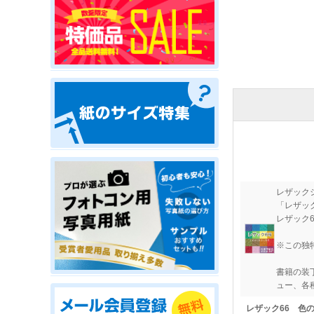
レザック
「レザッ
レザック
※この独
書籍の装
ュー、各
レザック66 色