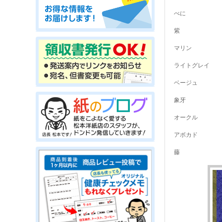
べに
紫
マリン
ライトグレイ
ベージュ
象牙
オークル
アボカド
藤