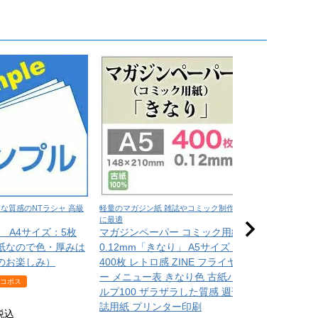
な質感のNTラシャ 高級
軽量のマガジン紙 雑誌やコミック制作
在庫限りの特価用
に最適
高級写真用ロ
 A4サイズ：5枚
マガジンペーパー コミック用紙
印画紙＞ 17
紙なので色・厚みは
0.12mm「きなり」 A5サイズ：
178mm×30M
のお楽しみ）
400枚 レトロ感 ZINE フライヤ
チラシ 写真
ー メニュー表 きなり色 古紙パ
コポス
¥
3,08
ルプ100 ザラザラした質感 週刊
誌用紙 プリンター印刷
税込