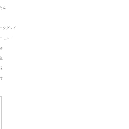
たん
ークグレイ
ーモンド
染
色
緑
竹