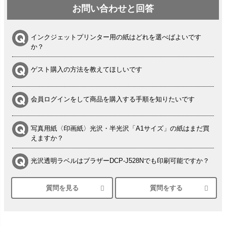
お問い合わせと回答
インクジェットプリンター用の紙はどれを選べばよいです
か？
ゲスト購入の方法を教えてほしいです
会員ログインをして商品を購入する手順を知りたいです
写真用紙〈印画紙〉光沢・半光沢「A1サイズ」の紙はまだ買
えますか？
光沢透明ラベルはブラザーDCP-J528Nでも印刷可能ですか？
質問を見る
質問をする
シルバーペーパーにEPSON EP-30VAで印刷するときの設定
は？
竹尾 DEEP UVヴァンヌーボ スノーホワイトは 大判プリンタ