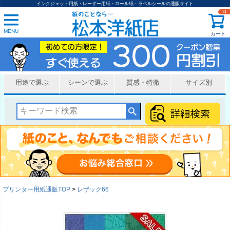
インクジェット用紙・レーザー用紙・ロール紙・ラベルシールの通販サイト
0
MENU
カート
用途で選ぶ
シーンで選ぶ
質感・特徴
サイズ別
プリンター用紙通販TOP
レザック66