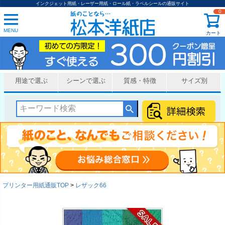
インクジェット用紙・レーザー用紙・ロール紙・ラベルシールの通販サイト
0
MENU
カート
用途で選ぶ
シーンで選ぶ
質感・特徴
サイズ別
プリンター用紙通販TOP
レザック66