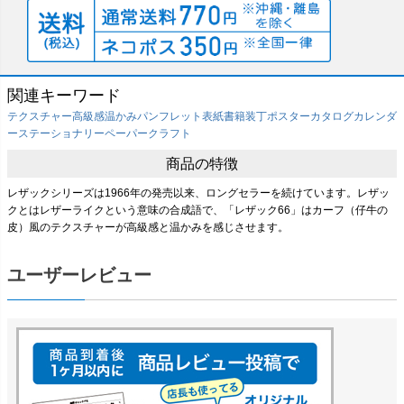
関連キーワード
テクスチャー
高級感
温かみ
パンフレット表紙
書籍装丁
ポスター
カタログ
カレンダ
ー
ステーショナリー
ペーパークラフト
商品の特徴
レザックシリーズは1966年の発売以来、ロングセラーを続けています。レザッ
クとはレザーライクという意味の合成語で、「レザック66」はカーフ（仔牛の
皮）風のテクスチャーが高級感と温かみを感じさせます。
ユーザーレビュー