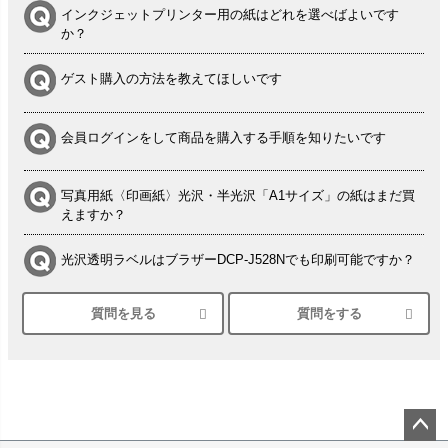
インクジェットプリンター用の紙はどれを選べばよいです
か？
ゲスト購入の方法を教えてほしいです
会員ログインをして商品を購入する手順を知りたいです
写真用紙〈印画紙〉光沢・半光沢「A1サイズ」の紙はまだ買
えますか？
光沢透明ラベルはブラザーDCP-J528Nでも印刷可能ですか？
質問を見る
質問をする
シルバーペーパーにEPSON EP-30VAで印刷するときの設定
は？
竹尾 DEEP UVヴァンヌーボ スノーホワイトは 大判プリンタ
ーSC-P8050に対応してますか
塩ビのロール紙で離型紙が透明の商品はありますか