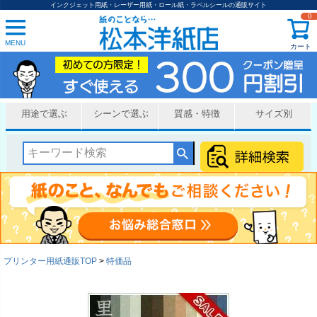
インクジェット用紙・レーザー用紙・ロール紙・ラベルシールの通販サイト
0
MENU
カート
用途で選ぶ
シーンで選ぶ
質感・特徴
サイズ別
プリンター用紙通販TOP
特価品