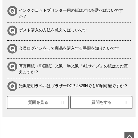
インクジェットプリンター用の紙はどれを選べばよいです
か？
ゲスト購入の方法を教えてほしいです
会員ログインをして商品を購入する手順を知りたいです
写真用紙〈印画紙〉光沢・半光沢「A1サイズ」の紙はまだ買
えますか？
光沢透明ラベルはブラザーDCP-J528Nでも印刷可能ですか？
質問を見る
質問をする
シルバーペーパーにEPSON EP-30VAで印刷するときの設定
は？
竹尾 DEEP UVヴァンヌーボ スノーホワイトは 大判プリンタ
ーSC-P8050に対応してますか