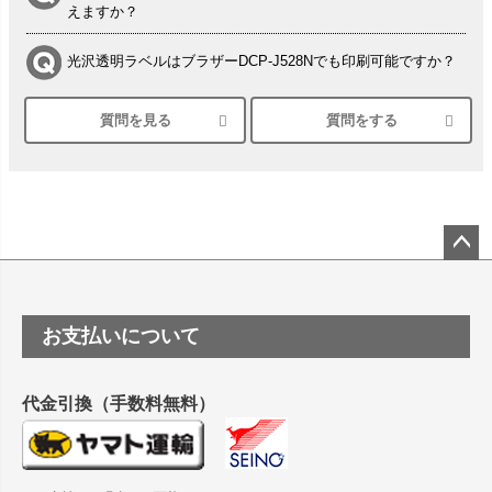
えますか？
光沢透明ラベルはブラザーDCP-J528Nでも印刷可能ですか？
質問を見る
質問をする
シルバーペーパーにEPSON EP-30VAで印刷するときの設定
は？
竹尾 DEEP UVヴァンヌーボ スノーホワイトは 大判プリンタ
ーSC-P8050に対応してますか
塩ビのロール紙で離型紙が透明の商品はありますか
ペー
ジト
ップ
つや消し半透明ラベルのロールタイプはありますか？
お支払いについて
へ
縦420mm×横650mmの包装紙に適した紙はありますか？
代金引換（手数料無料）