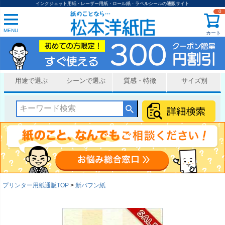
インクジェット用紙・レーザー用紙・ロール紙・ラベルシールの通販サイト
0
MENU
カート
用途で選ぶ
シーンで選ぶ
質感・特徴
サイズ別
プリンター用紙通販TOP
新バフン紙