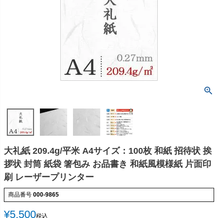
大礼紙 209.4g/平米 A4サイズ：100枚 和紙 招待状 挨
拶状 封筒 紙袋 箸包み お品書き 和紙風模様紙 片面印
刷 レーザープリンター
商品番号
000-9865
¥
5,500
税込