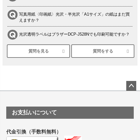
写真用紙〈印画紙〉光沢・半光沢「A1サイズ」の紙はまだ買
えますか？
光沢透明ラベルはブラザーDCP-J528Nでも印刷可能ですか？
質問を見る
質問をする
シルバーペーパーにEPSON EP-30VAで印刷するときの設定
は？
竹尾 DEEP UVヴァンヌーボ スノーホワイトは 大判プリンタ
ーSC-P8050に対応してますか
塩ビのロール紙で離型紙が透明の商品はありますか
ペー
ジト
ップ
つや消し半透明ラベルのロールタイプはありますか？
お支払いについて
へ
縦420mm×横650mmの包装紙に適した紙はありますか？
代金引換（手数料無料）