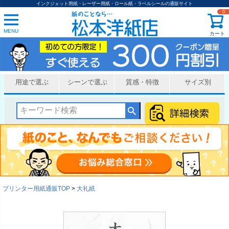
インクジェット用紙・レーザー用紙・ロール紙・ラベルシールの通販サイト
0
MENU
カート
用途で選ぶ
シーンで選ぶ
質感・特徴
サイズ別
プリンター用紙通販TOP
大礼紙