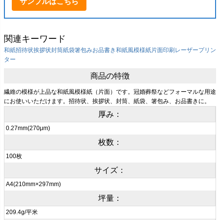
サンプルはこちら
関連キーワード
和紙
招待状
挨拶状
封筒
紙袋
箸包み
お品書き
和紙風模様紙
片面印刷
レーザープリン
ター
商品の特徴
繊維の模様が上品な和紙風模様紙（片面）です。冠婚葬祭などフォーマルな用途
にお使いいただけます。招待状、挨拶状、封筒、紙袋、箸包み、お品書きに。
厚み：
0.27mm(270μm)
枚数：
100枚
サイズ：
A4(210mm×297mm)
坪量：
209.4g/平米