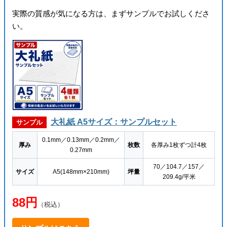
実際の質感が気になる方は、まずサンプルでお試しくださ
い。
大礼紙 A5サイズ：サンプルセット
サンプル
0.1mm／0.13mm／0.2mm／
厚み
枚数
各厚み1枚ずつ計4枚
0.27mm
70／104.7／157／
サイズ
A5(148mm×210mm)
坪量
209.4g/平米
88円
（税込）