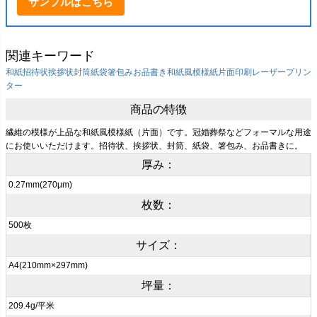
サンプルはこちら
関連キーワード
和紙
招待状
挨拶状
封筒
紙袋
箸包み
お品書き
和紙風模様紙
片面印刷
レーザープリン
ター
商品の特徴
繊維の模様が上品な和紙風模様紙（片面）です。冠婚葬祭などフォーマルな用途
にお使いいただけます。招待状、挨拶状、封筒、紙袋、箸包み、お品書きに。
厚み：
0.27mm(270μm)
枚数：
500枚
サイズ：
A4(210mm×297mm)
坪量：
209.4g/平米