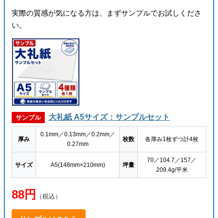
実際の質感が気になる方は、まずサンプルでお試しくださ
い。
大礼紙 A5サイズ：サンプルセット
サンプル
0.1mm／0.13mm／0.2mm／
厚み
枚数
各厚み1枚ずつ計4枚
0.27mm
70／104.7／157／
サイズ
A5(148mm×210mm)
坪量
209.4g/平米
88円
（税込）