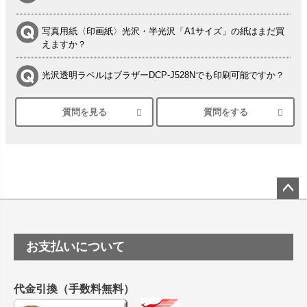
写真用紙〈印画紙〉光沢・半光沢「A1サイズ」の紙はまだ買
えますか？
光沢透明ラベルはブラザーDCP-J528Nでも印刷可能ですか？
質問を見る
質問をする
シルバーペーパーにEPSON EP-30VAで印刷するときの設定
は？
竹尾 DEEP UVヴァンヌーボ スノーホワイトは 大判プリンタ
ーSC-P8050に対応してますか
塩ビのロール紙で離型紙が透明の商品はありますか
ペー
ジト
ップ
つや消し半透明ラベルのロールタイプはありますか？
お支払いについて
へ
縦420mm×横650mmの包装紙に適した紙はありますか？
代金引換（手数料無料）