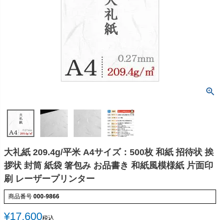
大礼紙 209.4g/平米 A4サイズ：500枚 和紙 招待状 挨
拶状 封筒 紙袋 箸包み お品書き 和紙風模様紙 片面印
刷 レーザープリンター
商品番号
000-9866
¥
17,600
税込