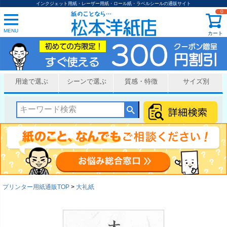
インクジェット用紙・レーザー用紙・ロール紙・ラベルシールの通販サイト
0
MENU
カート
用途で選ぶ
シーンで選ぶ
質感・特徴
サイズ別
プリンター用紙通販TOP
大礼紙