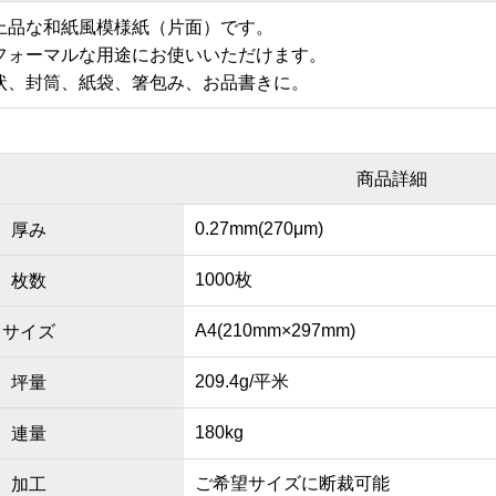
上品な和紙風模様紙（片面）です。
フォーマルな用途にお使いいただけます。
状、封筒、紙袋、箸包み、お品書きに。
商品詳細
0.27mm(270μm)
厚み
1000枚
枚数
A4(210mm×297mm)
サイズ
209.4g/平米
坪量
180kg
連量
ご希望サイズに断裁可能
加工