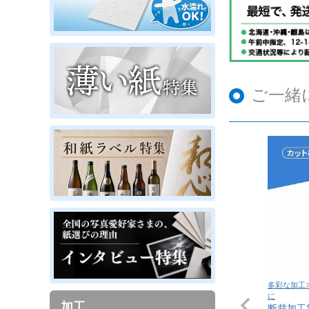
ご一緒
多彩な加工
に
加工
断裁加工