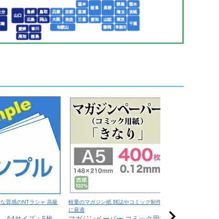
な質感のNTラシャ 高級
軽量のマガジン紙 雑誌やコミック制作
在庫限りの特価用
に最適
高級写真用ロ
 A4サイズ：5枚
マガジンペーパー コミック用紙