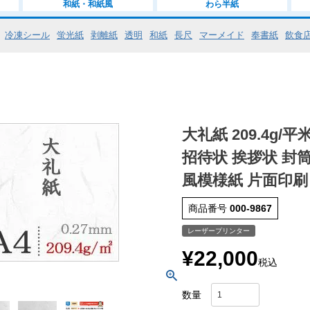
和紙・和紙風
わら半紙
冷凍シール
蛍光紙
剥離紙
透明
和紙
長尺
マーメイド
奉書紙
飲食
大礼紙 209.4g/平
招待状 挨拶状 封筒
風模様紙 片面印
商品番号
000-9867
レーザープリンター
¥
22,000
税込