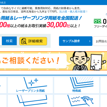
洋紙店
ズまで自由なサイズに裁断可能。業務用卸対応。用紙の卸業者から直売。
。最短当日発送。送料北海道から九州まで770円。
法人様・個人様大歓迎！
検索
サンプル請求
お問合
レーザープリンタ用紙
特殊紙