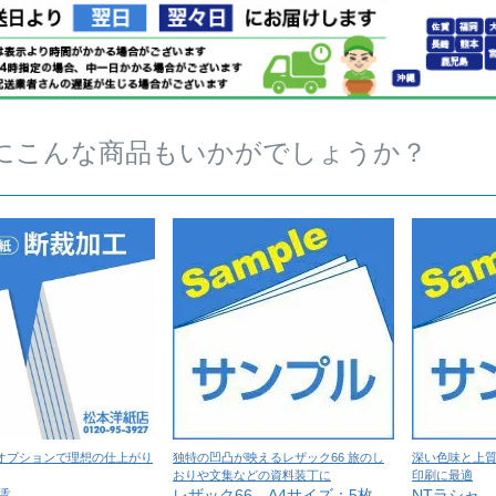
にこんな商品もいかがでしょうか？
オプションで理想の仕上がり
独特の凹凸が映えるレザック66 旅のし
深い色味と上質
おりや文集などの資料装丁に
印刷に最適
賃
レザック66 A4サイズ：5枚
NTラシャ