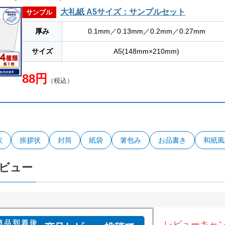
大礼紙 A5サイズ：サンプルセット
サンプル
厚み
0.1mm／0.13mm／0.2mm／0.27mm
サイズ
A5(148mm×210mm)
88円
（税込）
状
挨拶状
封筒
紙袋
箸包み
お品書き
和紙風
ビュー
レビューキャ