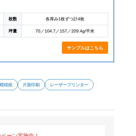
枚数
各厚み1枚ずつ計4枚
坪量
70／104.7／157／209.4g/平米
サンプルはこちら
模様紙
片面印刷
レーザープリンター
ンペーン実施中！