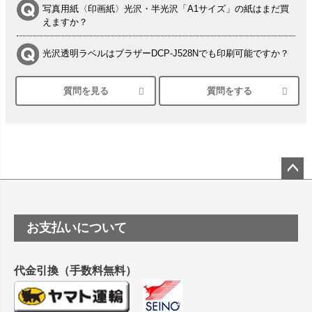
写真用紙〈印画紙〉光沢・半光沢「A1サイズ」の紙はまだ買
えますか？
光沢透明ラベルはブラザーDCP-J528Nでも印刷可能ですか？
質問を見る
質問をする
シルバーペーパーにEPSON EP-30VAで印刷するときの設定
は？
竹尾 DEEP UVヴァンヌーボ スノーホワイトは 大判プリンタ
ーSC-P8050に対応してますか
塩ビのロール紙で離型紙が透明の商品はありますか
ペー
ジト
ップ
つや消し半透明ラベルのロールタイプはありますか？
お支払いについて
へ
縦420mm×横650mmの包装紙に適した紙はありますか？
代金引換（手数料無料）