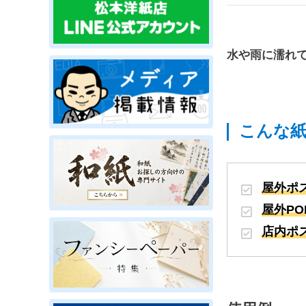
水や雨に濡れ
こんな
屋外ポ
屋外PO
店内ポ