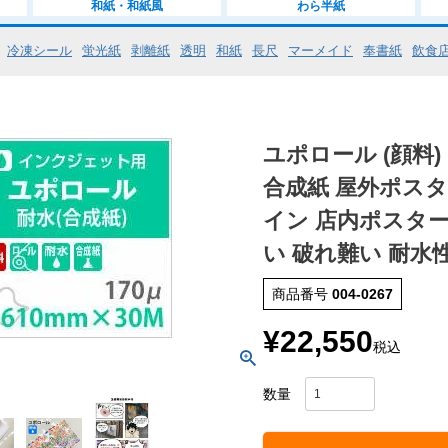
和紙・和紙風
わら半紙
冷凍シール
蛍光紙
剥離紙
透明
和紙
長尺
マーメイド
奉書紙
飲食
ユポロール (顔料) 
合成紙 屋外ポスタ
イン 店内ポスター
い 破れ難い 耐水
商品番号
004-0267
¥
22,550
税込