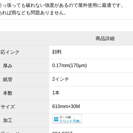
引っ張っても破れない強度があるので屋外使用に最適です。
あれば雨なども問題ありません。
商品詳細
顔料
対応インク
0.17mm(170μm)
厚み
2インチ
紙管
1本
本数
610mm×30M
サイズ
加工