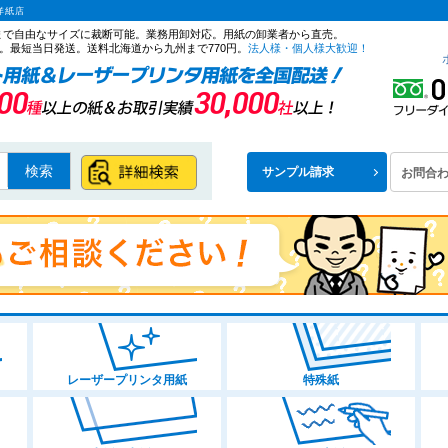
洋紙店
ズまで自由なサイズに裁断可能。業務用卸対応。用紙の卸業者から直売。
。最短当日発送。送料北海道から九州まで770円。
法人様・個人様大歓迎！
検索
サンプル請求
お問合
レーザープリンタ用紙
特殊紙