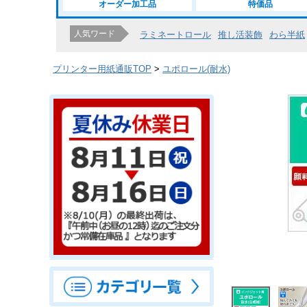
オーダー加工品
特価品
人気ワード
ラミネートロール
推し活装飾
わら半紙
プリンター用紙通販TOP
ユポロール(耐水)