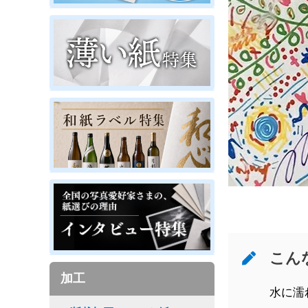
こん
加工
水に濡