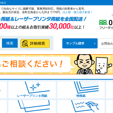
洋紙店
ズまで自由なサイズに裁断可能。業務用卸対応。用紙の卸業者から直売。
。最短当日発送。送料北海道から九州まで770円。
法人様・個人様大歓迎！
検索
サンプル請求
お問合
レーザープリンタ用紙
特殊紙