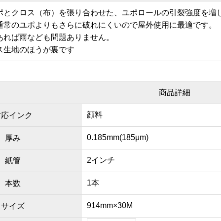
ポとクロス（布）を張り合わせた、ユポロールの引裂強度を増
通常のユポよりもさらに破れにくいので屋外使用に最適です。
あれば雨なども問題ありません。
ス生地のほうが裏です
商品詳細
顔料
対応インク
0.185mm(185μm)
厚み
2インチ
紙管
1本
本数
914mm×30M
サイズ