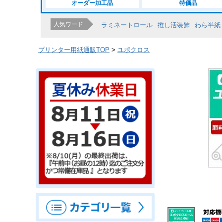
オーダー加工品
特価品
人気ワード
ラミネートロール
推し活装飾
わら半紙
プリンター用紙通販TOP
ユポクロス