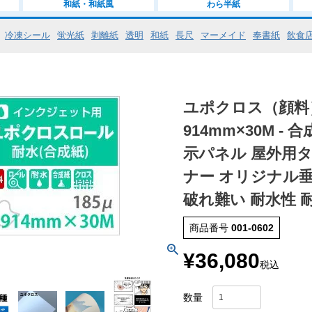
和紙・和紙風
わら半紙
冷凍シール
蛍光紙
剥離紙
透明
和紙
長尺
マーメイド
奉書紙
飲食
ユポクロス（顔料）
914mm×30M -
示パネル 屋外用タ
ナー オリジナル垂
破れ難い 耐水性 
商品番号
001-0602
¥
36,080
税込