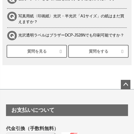
写真用紙〈印画紙〉光沢・半光沢「A1サイズ」の紙はまだ買
えますか？
光沢透明ラベルはブラザーDCP-J528Nでも印刷可能ですか？
質問を見る
質問をする
シルバーペーパーにEPSON EP-30VAで印刷するときの設定
は？
竹尾 DEEP UVヴァンヌーボ スノーホワイトは 大判プリンタ
ーSC-P8050に対応してますか
塩ビのロール紙で離型紙が透明の商品はありますか
ペー
ジト
ップ
つや消し半透明ラベルのロールタイプはありますか？
お支払いについて
へ
縦420mm×横650mmの包装紙に適した紙はありますか？
代金引換（手数料無料）