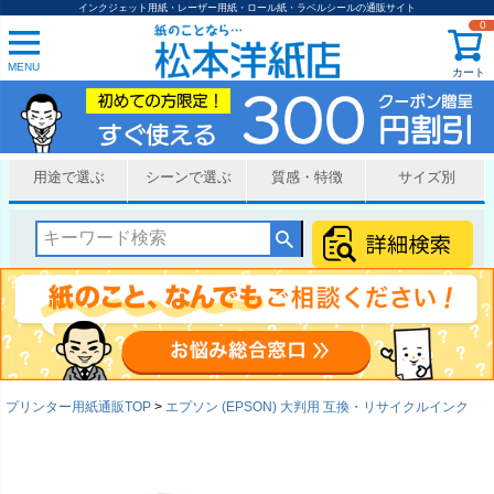
インクジェット用紙・レーザー用紙・ロール紙・ラベルシールの通販サイト
0
MENU
カート
用途で選ぶ
シーンで選ぶ
質感・特徴
サイズ別
プリンター用紙通販TOP
エプソン (EPSON) 大判用 互換・リサイクルインク