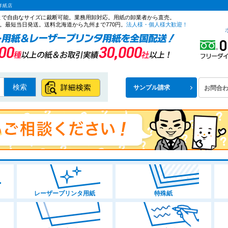
洋紙店
ズまで自由なサイズに裁断可能。業務用卸対応。用紙の卸業者から直売。
。最短当日発送。送料北海道から九州まで770円。
法人様・個人様大歓迎！
検索
サンプル請求
お問合
レーザープリンタ用紙
特殊紙