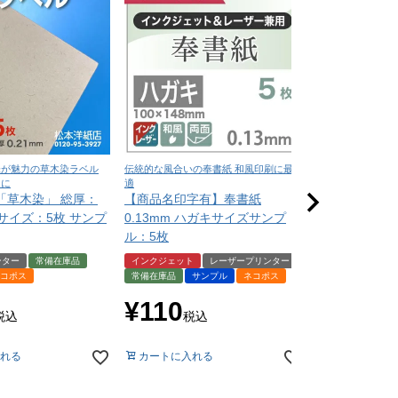
味が魅力の草木染ラベル
伝統的な風合いの奉書紙 和風印刷に最
深い色味と上質な質
ンに
適
印刷に最適
「草木染」 総厚：
【商品名印字有】奉書紙
NTラシャ A
A4サイズ：5枚 サンプ
0.13mm ハガキサイズサンプ
（お試し用紙
ル：5枚
届いてからの
ンター
常備在庫品
インクジェット
レーザープリンター
サンプル
ネコ
コポス
常備在庫品
サンプル
ネコポス
¥
550
税
¥
110
税込
税込
カートに入れ
れる
カートに入れる