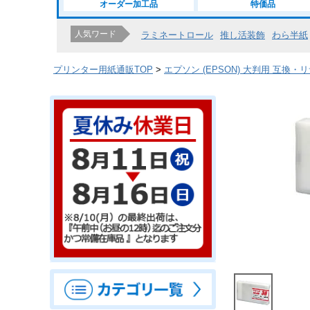
オーダー加工品
特価品
人気ワード
ラミネートロール
推し活装飾
わら半紙
プリンター用紙通販TOP
エプソン (EPSON) 大判用 互換