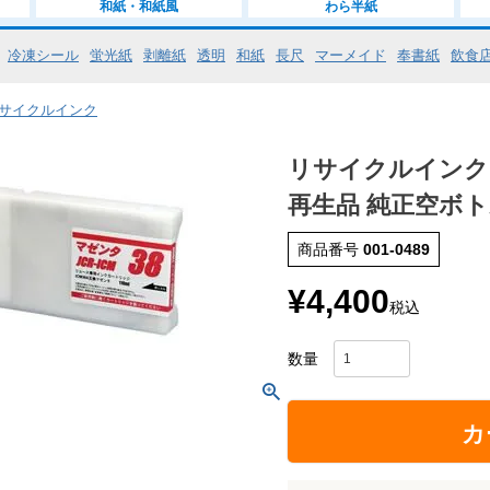
和紙・和紙風
わら半紙
冷凍シール
蛍光紙
剥離紙
透明
和紙
長尺
マーメイド
奉書紙
飲食
・リサイクルインク
リサイクルインク 
再生品 純正空ボ
商品番号
001-0489
¥
4,400
税込
カ