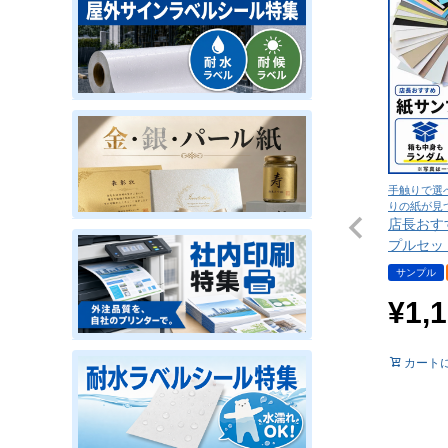
手触りで選
りの紙が見
店長おす
プルセッ
サンプル
¥
1,
カート