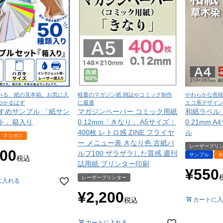
べる、紙の見本箱。お気に入
軽量のマガジン紙 雑誌やコミック制作
やわらかな色
つかるはず
に最適
エコ系デザイ
すめサンプル 「紙サン
マガジンペーパー コミック用紙
和紙ラベル
ト」箱入り
0.12mm「きなり」 A5サイズ：
0.21mm 
400枚 レトロ感 ZINE フライヤ
ル
ネコポス
ー メニュー表 きなり色 古紙パ
レーザープリ
100
ルプ100 ザラザラした質感 週刊
サンプル
ネ
税込
誌用紙 プリンター印刷
¥
550
レーザープリンター
に入れる
¥
2,200
税込
カートに入
カートに入れる