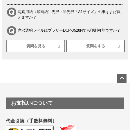
写真用紙〈印画紙〉光沢・半光沢「A1サイズ」の紙はまだ買
えますか？
光沢透明ラベルはブラザーDCP-J528Nでも印刷可能ですか？
質問を見る
質問をする
シルバーペーパーにEPSON EP-30VAで印刷するときの設定
は？
竹尾 DEEP UVヴァンヌーボ スノーホワイトは 大判プリンタ
ーSC-P8050に対応してますか
塩ビのロール紙で離型紙が透明の商品はありますか
ペー
ジト
ップ
つや消し半透明ラベルのロールタイプはありますか？
お支払いについて
へ
縦420mm×横650mmの包装紙に適した紙はありますか？
代金引換（手数料無料）