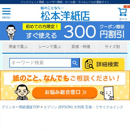
インクジェット用紙・レーザー用紙・ロール紙・ラベルシールの通販サイト
0
MENU
カート
用途で選ぶ
シーンで選ぶ
質感・特徴
サイズ別
プリンター用紙通販TOP
エプソン (EPSON) 大判用 互換・リサイクルインク