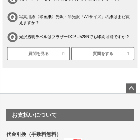
写真用紙〈印画紙〉光沢・半光沢「A1サイズ」の紙はまだ買
えますか？
光沢透明ラベルはブラザーDCP-J528Nでも印刷可能ですか？
質問を見る
質問をする
シルバーペーパーにEPSON EP-30VAで印刷するときの設定
は？
竹尾 DEEP UVヴァンヌーボ スノーホワイトは 大判プリンタ
ーSC-P8050に対応してますか
塩ビのロール紙で離型紙が透明の商品はありますか
ペー
ジト
ップ
つや消し半透明ラベルのロールタイプはありますか？
お支払いについて
へ
縦420mm×横650mmの包装紙に適した紙はありますか？
代金引換（手数料無料）