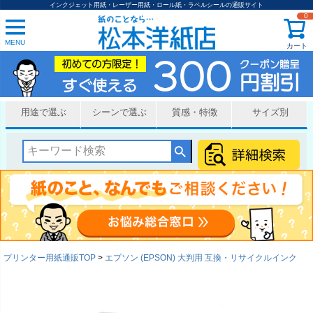
インクジェット用紙・レーザー用紙・ロール紙・ラベルシールの通販サイト
0
MENU
カート
用途で選ぶ
シーンで選ぶ
質感・特徴
サイズ別
プリンター用紙通販TOP
エプソン (EPSON) 大判用 互換・リサイクルインク