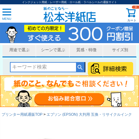
インクジェット用紙・レーザー用紙・ロール紙・ラベルシールの通販サイト
0
MENU
カート
用途で選ぶ
シーンで選ぶ
質感・特徴
サイズ別
プリンター用紙通販TOP
エプソン (EPSON) 大判用 互換・リサイクルインク