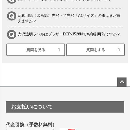
写真用紙〈印画紙〉光沢・半光沢「A1サイズ」の紙はまだ買
えますか？
光沢透明ラベルはブラザーDCP-J528Nでも印刷可能ですか？
質問を見る
質問をする
シルバーペーパーにEPSON EP-30VAで印刷するときの設定
は？
竹尾 DEEP UVヴァンヌーボ スノーホワイトは 大判プリンタ
ーSC-P8050に対応してますか
塩ビのロール紙で離型紙が透明の商品はありますか
ペー
ジト
ップ
つや消し半透明ラベルのロールタイプはありますか？
お支払いについて
へ
縦420mm×横650mmの包装紙に適した紙はありますか？
代金引換（手数料無料）