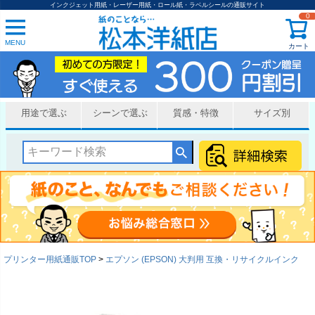
インクジェット用紙・レーザー用紙・ロール紙・ラベルシールの通販サイト
0
MENU
カート
用途で選ぶ
シーンで選ぶ
質感・特徴
サイズ別
プリンター用紙通販TOP
エプソン (EPSON) 大判用 互換・リサイクルインク