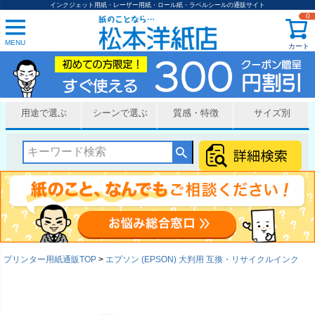
インクジェット用紙・レーザー用紙・ロール紙・ラベルシールの通販サイト
0
MENU
カート
用途で選ぶ
シーンで選ぶ
質感・特徴
サイズ別
プリンター用紙通販TOP
エプソン (EPSON) 大判用 互換・リサイクルインク