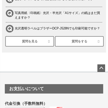
写真用紙〈印画紙〉光沢・半光沢「A1サイズ」の紙はまだ買
えますか？
光沢透明ラベルはブラザーDCP-J528Nでも印刷可能ですか？
質問を見る
質問をする
シルバーペーパーにEPSON EP-30VAで印刷するときの設定
は？
竹尾 DEEP UVヴァンヌーボ スノーホワイトは 大判プリンタ
ーSC-P8050に対応してますか
塩ビのロール紙で離型紙が透明の商品はありますか
ペー
ジト
ップ
つや消し半透明ラベルのロールタイプはありますか？
お支払いについて
へ
縦420mm×横650mmの包装紙に適した紙はありますか？
代金引換（手数料無料）