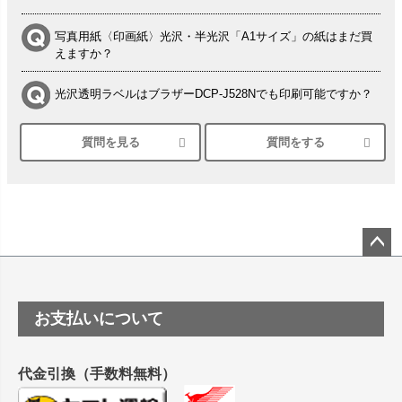
写真用紙〈印画紙〉光沢・半光沢「A1サイズ」の紙はまだ買
えますか？
光沢透明ラベルはブラザーDCP-J528Nでも印刷可能ですか？
質問を見る
質問をする
シルバーペーパーにEPSON EP-30VAで印刷するときの設定
は？
竹尾 DEEP UVヴァンヌーボ スノーホワイトは 大判プリンタ
ーSC-P8050に対応してますか
塩ビのロール紙で離型紙が透明の商品はありますか
ペー
ジト
ップ
つや消し半透明ラベルのロールタイプはありますか？
お支払いについて
へ
縦420mm×横650mmの包装紙に適した紙はありますか？
代金引換（手数料無料）