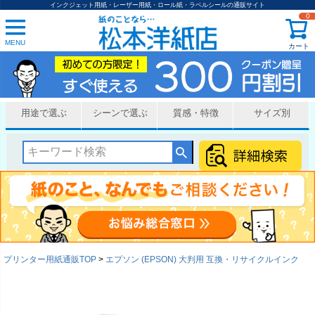
インクジェット用紙・レーザー用紙・ロール紙・ラベルシールの通販サイト
0
MENU
カート
用途で選ぶ
シーンで選ぶ
質感・特徴
サイズ別
プリンター用紙通販TOP
エプソン (EPSON) 大判用 互換・リサイクルインク