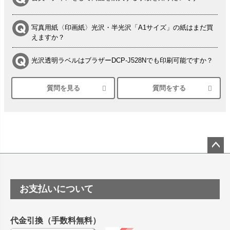
写真用紙〈印画紙〉光沢・半光沢「A1サイズ」の紙はまだ買
えますか？
光沢透明ラベルはブラザーDCP-J528Nでも印刷可能ですか？
質問を見る
質問をする
シルバーペーパーにEPSON EP-30VAで印刷するときの設定
は？
竹尾 DEEP UVヴァンヌーボ スノーホワイトは 大判プリンタ
ーSC-P8050に対応してますか
塩ビのロール紙で離型紙が透明の商品はありますか
ペー
ジト
ップ
つや消し半透明ラベルのロールタイプはありますか？
お支払いについて
へ
縦420mm×横650mmの包装紙に適した紙はありますか？
代金引換（手数料無料）