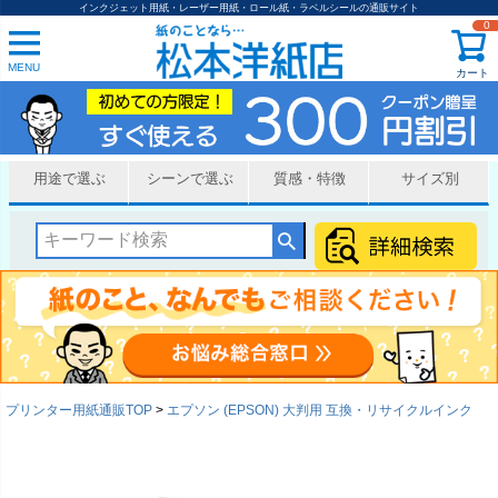
インクジェット用紙・レーザー用紙・ロール紙・ラベルシールの通販サイト
0
MENU
カート
用途で選ぶ
シーンで選ぶ
質感・特徴
サイズ別
プリンター用紙通販TOP
エプソン (EPSON) 大判用 互換・リサイクルインク