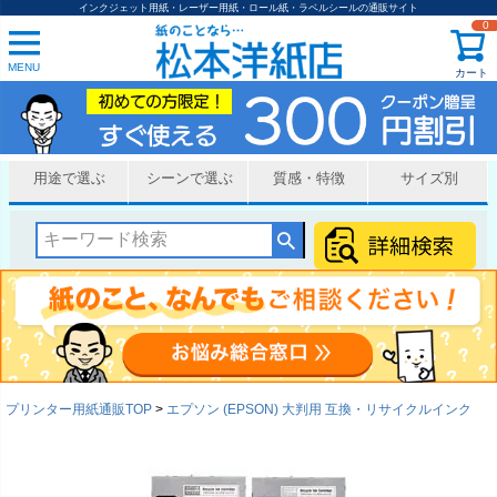
インクジェット用紙・レーザー用紙・ロール紙・ラベルシールの通販サイト
0
MENU
カート
用途で選ぶ
シーンで選ぶ
質感・特徴
サイズ別
プリンター用紙通販TOP
エプソン (EPSON) 大判用 互換・リサイクルインク