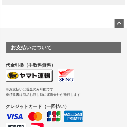
竹尾 DEEP UVヴァンヌーボ スノーホワイトは 大判プリンタ
ーSC-P8050に対応してますか
塩ビのロール紙で離型紙が透明の商品はありますか
ペー
ジト
ップ
つや消し半透明ラベルのロールタイプはありますか？
お支払いについて
へ
縦420mm×横650mmの包装紙に適した紙はありますか？
代金引換（手数料無料）
※お支払いは現金のみ可能です
※領収書は商品お渡し時に運送会社が発行します
クレジットカード（一回払い）