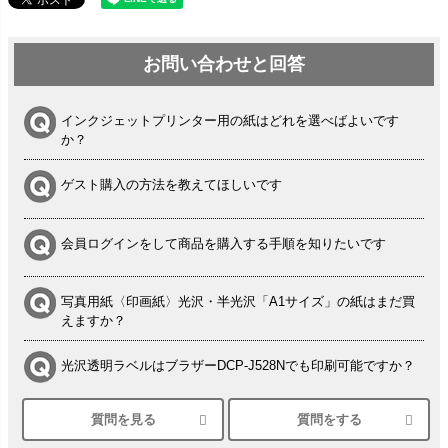
お問い合わせと回答
インクジェットプリンター用の紙はどれを選べばよいです
か？
ゲスト購入の方法を教えてほしいです
会員ログインをして商品を購入する手順を知りたいです
写真用紙〈印画紙〉光沢・半光沢「A1サイズ」の紙はまだ買
えますか？
光沢透明ラベルはブラザーDCP-J528Nでも印刷可能ですか？
質問を見る
質問をする
シルバーペーパーにEPSON EP-30VAで印刷するときの設定
は？