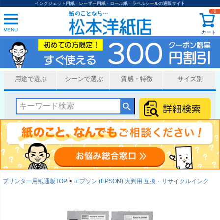
インクジェット用紙・レーザー用紙・ロール紙・ラベルシールの通販サイト
0
MENU
カート
用途で選ぶ
シーンで選ぶ
質感・特徴
サイズ別
プリンター用紙通販TOP
エプソン (EPSON) 大判用 互換・リサイクルインク