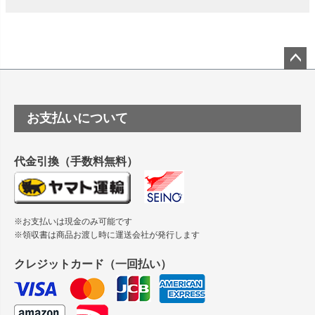
竹尾 DEEP UVヴァンヌーボ スノーホワイトは 大判プリンタ
ーSC-P8050に対応してますか
塩ビのロール紙で離型紙が透明の商品はありますか
ペー
ジト
ップ
つや消し半透明ラベルのロールタイプはありますか？
お支払いについて
へ
縦420mm×横650mmの包装紙に適した紙はありますか？
代金引換（手数料無料）
※お支払いは現金のみ可能です
※領収書は商品お渡し時に運送会社が発行します
クレジットカード（一回払い）