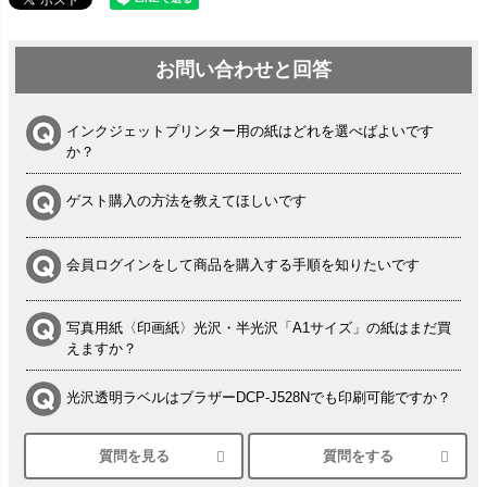
お問い合わせと回答
インクジェットプリンター用の紙はどれを選べばよいです
か？
ゲスト購入の方法を教えてほしいです
会員ログインをして商品を購入する手順を知りたいです
写真用紙〈印画紙〉光沢・半光沢「A1サイズ」の紙はまだ買
えますか？
光沢透明ラベルはブラザーDCP-J528Nでも印刷可能ですか？
質問を見る
質問をする
シルバーペーパーにEPSON EP-30VAで印刷するときの設定
は？