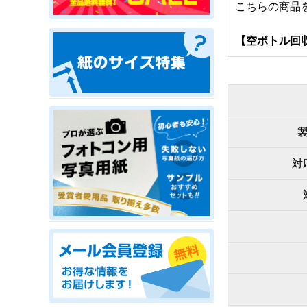
こちらの商品
【
空ボトル回
対