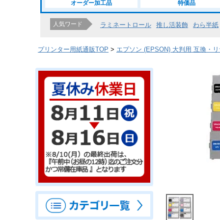
オーダー加工品
特価品
人気ワード
ラミネートロール
推し活装飾
わら半紙
プリンター用紙通販TOP
エプソン (EPSON) 大判用 互換