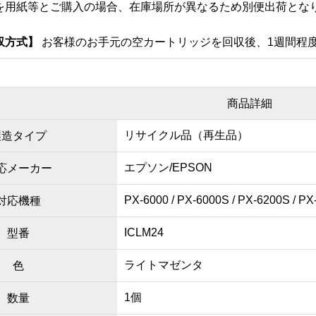
を用紙等とご購入の場合、在庫場所が異なるため別便出荷とな
収方式
】
お客様のお手元の空カートリッジを回収後、1週間程
商品詳細
リサイクル品（再生品）
製造タイプ
エプソン/EPSON
応メーカー
PX-6000 / PX-6000S / PX-6200S / PX
対応機種
ICLM24
型番
ライトマゼンタ
色
1個
数量