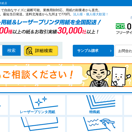
洋紙店
ズまで自由なサイズに裁断可能。業務用卸対応。用紙の卸業者から直売。
。最短当日発送。送料北海道から九州まで770円。
法人様・個人様大歓迎！
検索
サンプル請求
お問合
レーザープリンタ用紙
特殊紙