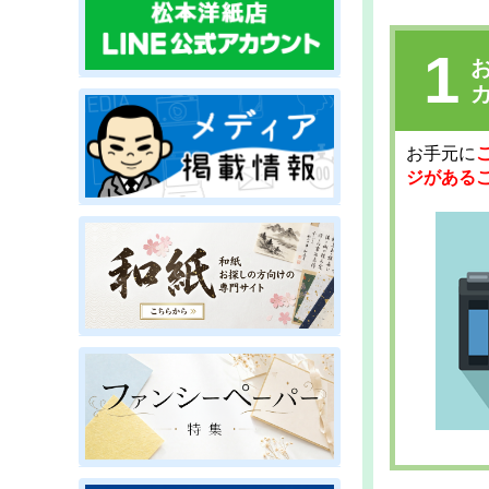
1
お手元に
ジがある