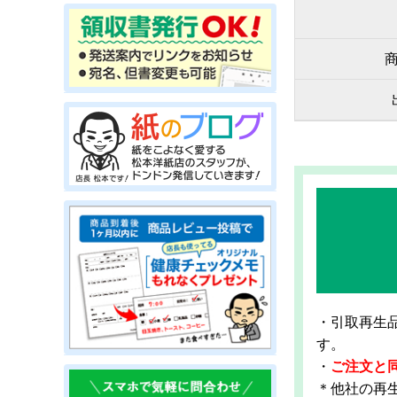
・引取再生
す。
・
ご注文と
＊他社の再