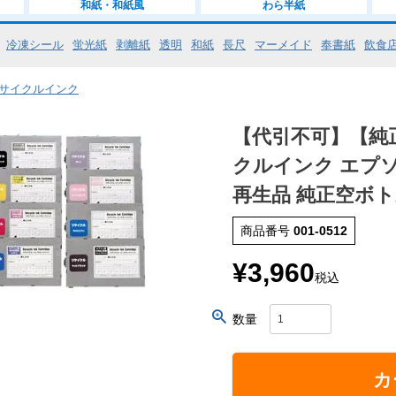
和紙・和紙風
わら半紙
冷凍シール
蛍光紙
剥離紙
透明
和紙
長尺
マーメイド
奉書紙
飲食
・リサイクルインク
【代引不可】【純
クルインク エプソ
再生品 純正空ボ
商品番号
001-0512
¥
3,960
税込
カ