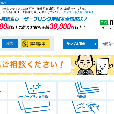
洋紙店
ズまで自由なサイズに裁断可能。業務用卸対応。用紙の卸業者から直売。
。最短当日発送。送料北海道から九州まで770円。
法人様・個人様大歓迎！
検索
サンプル請求
お問合
レーザープリンタ用紙
特殊紙