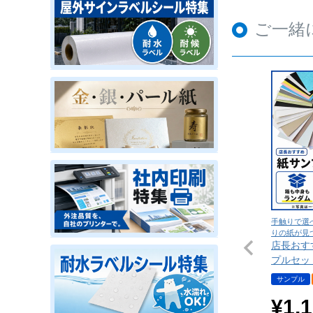
ご一緒
手触りで選
りの紙が見
店長おす
プルセッ
サンプル
¥
1,