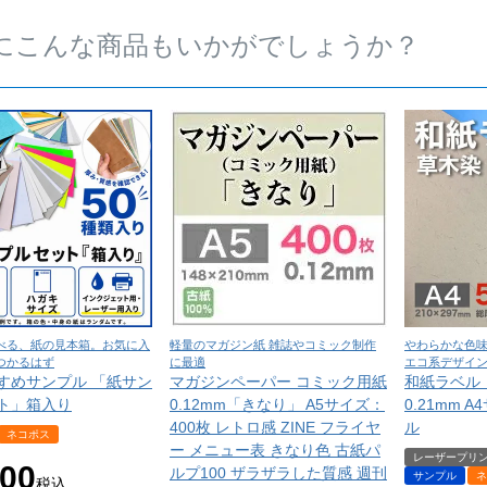
にこんな商品もいかがでしょうか？
べる、紙の見本箱。お気に入
軽量のマガジン紙 雑誌やコミック制作
やわらかな色
つかるはず
に最適
エコ系デザイ
すめサンプル 「紙サン
マガジンペーパー コミック用紙
和紙ラベル
ト」箱入り
0.12mm「きなり」 A5サイズ：
0.21mm 
400枚 レトロ感 ZINE フライヤ
ル
ネコポス
ー メニュー表 きなり色 古紙パ
レーザープリ
100
ルプ100 ザラザラした質感 週刊
サンプル
ネ
税込