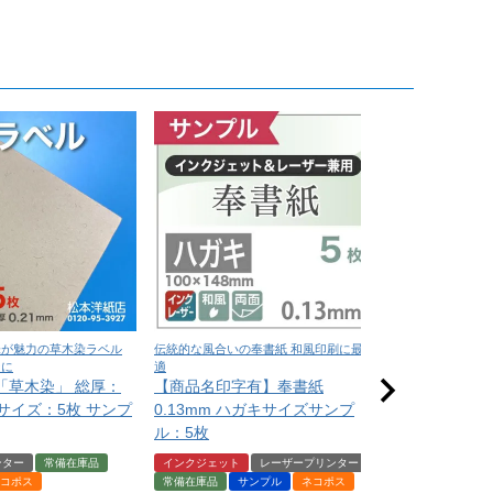
味が魅力の草木染ラベル
伝統的な風合いの奉書紙 和風印刷に最
深い色味と上質な質
ンに
適
印刷に最適
「草木染」 総厚：
【商品名印字有】奉書紙
NTラシャ A
A4サイズ：5枚 サンプ
0.13mm ハガキサイズサンプ
（お試し用紙
ル：5枚
届いてからの
ンター
常備在庫品
インクジェット
レーザープリンター
サンプル
ネコ
コポス
常備在庫品
サンプル
ネコポス