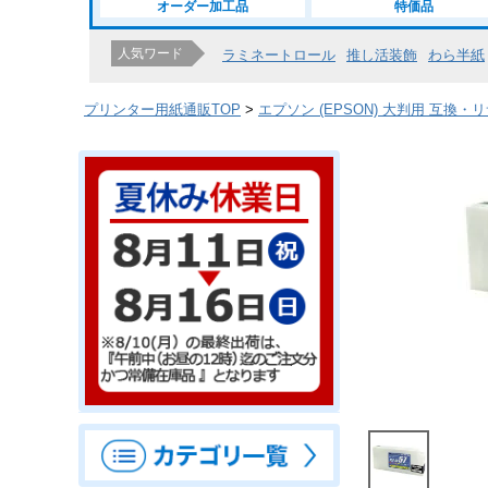
オーダー加工品
特価品
人気ワード
ラミネートロール
推し活装飾
わら半紙
プリンター用紙通販TOP
エプソン (EPSON) 大判用 互換