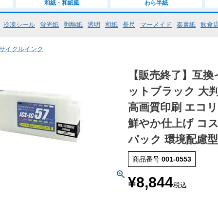
和紙・和紙風
わら半紙
冷凍シール
蛍光紙
剥離紙
透明
和紙
長尺
マーメイド
奉書紙
飲食
・リサイクルインク
【販売終了】互換イン
ットブラック 大
高画質印刷 エコリ
鮮やか仕上げ コ
パック 環境配慮型
商品番号
001-0553
¥
8,844
税込