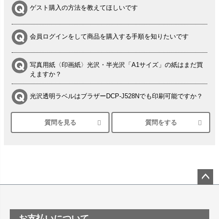
ゲスト購入の方法を教えてほしいです
会員ログインをして商品を購入する手順を知りたいです
写真用紙〈印画紙〉光沢・半光沢「A1サイズ」の紙はまだ買
えますか？
光沢透明ラベルはブラザーDCP-J528Nでも印刷可能ですか？
質問を見る
質問をする
シルバーペーパーにEPSON EP-30VAで印刷するときの設定
は？
竹尾 DEEP UVヴァンヌーボ スノーホワイトは 大判プリンタ
ーSC-P8050に対応してますか
塩ビのロール紙で離型紙が透明の商品はありますか
ペー
ジト
ップ
つや消し半透明ラベルのロールタイプはありますか？
お支払いについて
へ