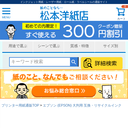
インクジェット用紙・レーザー用紙・ロール紙・ラベルシールの通販サイト
0
MENU
カート
用途で選ぶ
シーンで選ぶ
質感・特徴
サイズ別
プリンター用紙通販TOP
エプソン (EPSON) 大判用 互換・リサイクルインク