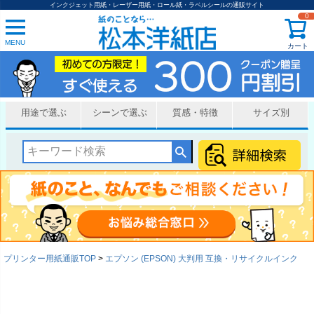
インクジェット用紙・レーザー用紙・ロール紙・ラベルシールの通販サイト
0
MENU
カート
用途で選ぶ
シーンで選ぶ
質感・特徴
サイズ別
プリンター用紙通販TOP
エプソン (EPSON) 大判用 互換・リサイクルインク