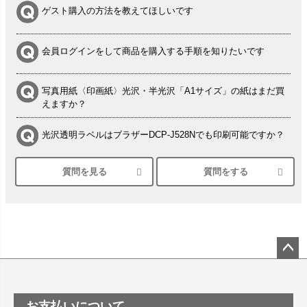
ゲスト購入の方法を教えてほしいです
会員ログインをして商品を購入する手順を知りたいです
写真用紙〈印画紙〉光沢・半光沢「A1サイズ」の紙はまだ買
えますか？
光沢透明ラベルはブラザーDCP-J528Nでも印刷可能ですか？
質問を見る
質問をする
シルバーペーパーにEPSON EP-30VAで印刷するときの設定
は？
竹尾 DEEP UVヴァンヌーボ スノーホワイトは 大判プリンタ
ーSC-P8050に対応してますか
塩ビのロール紙で離型紙が透明の商品はありますか
ペー
ジト
ップ
つや消し半透明ラベルのロールタイプはありますか？
お支払いについて
へ